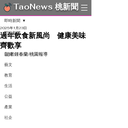
TaoNews 桃新聞
文章
即時新聞
2025年1月23日
即時新聞
過年飲食新風尚 健康美味
齊歡享
市政
記者鍾春蘭/桃園報導
財經
藝文
教育
生活
公益
產業
社企