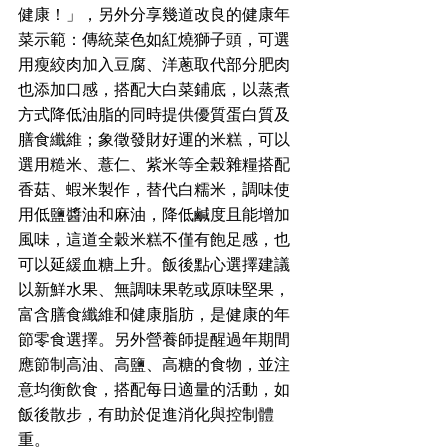
健康！」，另外分享幾道改良的健康年
菜示範：傳統菜色如紅燒獅子頭，可選
用瘦絞肉加入豆腐、洋蔥取代部分肥肉
也添加口感，搭配大白菜鋪底，以蒸煮
方式降低油脂的同時提供優質蛋白質及
膳食纖維；象徵發財好運的米糕，可以
選用糙米、薏仁、紫米等全榖雜糧搭配
香菇、蝦米製作，替代白糯米，調味使
用低鹽醬油和麻油，降低鹹度且能增加
風味，這道全穀米糕不僅有飽足感，也
可以延緩血糖上升。飯後點心選擇建議
以新鮮水果、無調味果乾或原味堅果，
富含膳食纖維和健康脂肪，是健康的年
節零食選擇。另外營養師提醒過年期間
應節制高油、高鹽、高糖的食物，並注
意均衡飲食，搭配每日適量的活動，如
飯後散步，有助於促進消化與控制體
重。