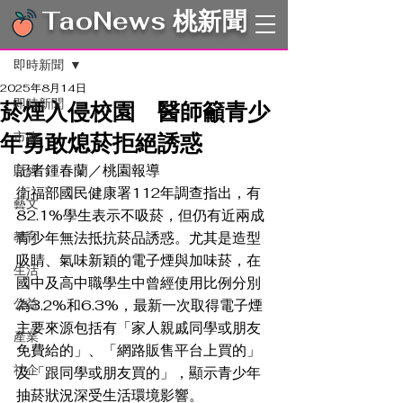
TaoNews 桃新聞
文章
即時新聞
2025年8月14日
即時新聞
菸煙入侵校園 醫師籲青少
年勇敢熄菸拒絕誘惑
市政
記者鍾春蘭／桃園報導     
財經
衛福部國民健康署112年調查指出，有
藝文
82.1%學生表示不吸菸，但仍有近兩成
教育
青少年無法抵抗菸品誘惑。尤其是造型
吸睛、氣味新穎的電子煙與加味菸，在
生活
國中及高中職學生中曾經使用比例分別
公益
為3.2%和6.3%，最新一次取得電子煙
主要來源包括有「家人親戚同學或朋友
產業
免費給的」、「網路販售平台上買的」
社企
及「跟同學或朋友買的」，顯示青少年
抽菸狀況深受生活環境影響。