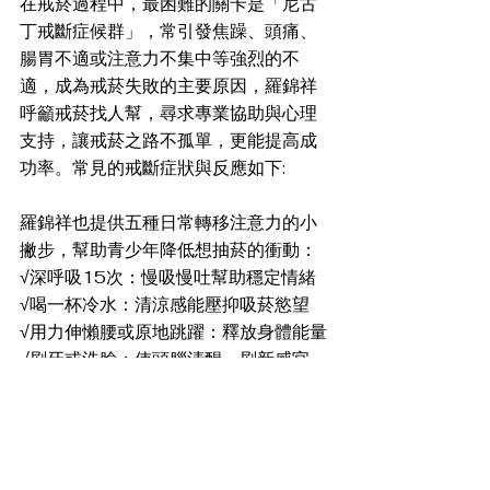
在戒菸過程中，最困難的關卡是「尼古
丁戒斷症候群」，常引發焦躁、頭痛、
腸胃不適或注意力不集中等強烈的不
適，成為戒菸失敗的主要原因，羅錦祥
呼籲戒菸找人幫，尋求專業協助與心理
支持，讓戒菸之路不孤單，更能提高成
功率。常見的戒斷症狀與反應如下:
羅錦祥也提供五種日常轉移注意力的小
撇步，幫助青少年降低想抽菸的衝動：
√深呼吸15次：慢吸慢吐幫助穩定情緒
√喝一杯冷水：清涼感能壓抑吸菸慾望
√用力伸懶腰或原地跳躍：釋放身體能量
√刷牙或洗臉：使頭腦清醒，刷新感官
√運動增加腦內啡：提升好心情，減少渴
望
為解決菸害問題，2023年《菸害防制