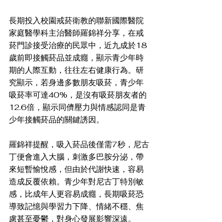
長期投入校園戒菸衛教的聯新國際醫院
家庭醫學科主治醫師羅錦祥分享，在戒
菸門診接受治療的民眾中，近九成於18
歲前即接觸菸品並成癮，顯示青少年時
期的人際互動，往往左右健康行為。研
究顯示，若身邊多數朋友吸菸，青少年
吸菸率可達40%，是沒有吸菸朋友者的
12.6倍，顯示同儕壓力與情感認同是青
少年接觸菸品的關鍵誘因。
羅錦祥提醒，吸入菸品後僅需7秒，尼古
丁便會進入大腦，刺激多巴胺分泌，帶
來短暫愉悅感，但由於代謝快速，容易
造成反覆依賴。青少年對尼古丁特別敏
感，比成年人更容易成癮，長期吸菸恐
導致記憶與學習力下降、情緒不穩、焦
慮甚至憂鬱，對身心發展影響深遠。