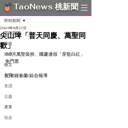
TaoNews 桃新聞
文章
即時新聞
2023年9月27日
即時新聞
尖山埤「普天同慶、萬聖同
歡」
市政
10月萬聖裝扮、國慶連假「穿藍白紅」
財經
免門票
藝文
教育
記者鍾春蘭/綜合報導　
生活
公益
產業
社企