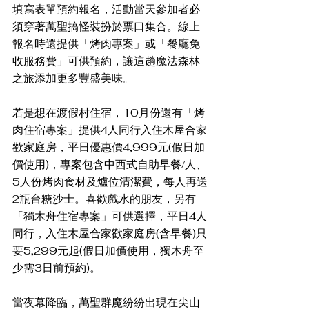
填寫表單預約報名，活動當天參加者必
須穿著萬聖搞怪裝扮於票口集合。線上
報名時還提供「烤肉專案」或「餐廳免
收服務費」可供預約，讓這趟魔法森林
之旅添加更多豐盛美味。
若是想在渡假村住宿，10月份還有「烤
肉住宿專案」提供4人同行入住木屋合家
歡家庭房，平日優惠價4,999元(假日加
價使用)，專案包含中西式自助早餐/人、
5人份烤肉食材及爐位清潔費，每人再送
2瓶台糖沙士。喜歡戲水的朋友，另有
「獨木舟住宿專案」可供選擇，平日4人
同行，入住木屋合家歡家庭房(含早餐)只
要5,299元起(假日加價使用，獨木舟至
少需3日前預約)。
當夜幕降臨，萬聖群魔紛紛出現在尖山