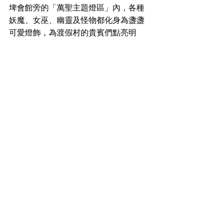
埤會館旁的「萬聖主題燈區」內，各種
妖魔、女巫、幽靈及怪物都化身為盞盞
可愛燈飾，為渡假村的貴賓們點亮明
燈，小朋友一點兒都不需要害怕，趁著
萬聖節快來尖山埤渡假村看看這些害羞
又迷人的燈飾妖怪們吧!柳營尖山埤渡假
村由南二高下柳營交流道只要5分鐘即可
到達，更多活動詳情請上官網查詢:
http://www.chiensan.com.tw/