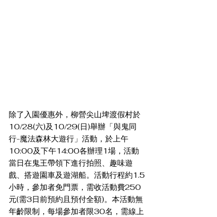
除了入園優惠外，柳營尖山埤渡假村於
10/28(六)及10/29(日)舉辦「與鬼同
行-魔法森林大遊行」活動，於上午
10:00及下午14:00各辦理1場，活動
當日在鬼王帶領下進行拍照、趣味遊
戲、搭遊園車及遊湖船。活動行程約1.5
小時，參加者免門票，需收活動費250
元(需3日前預約且預付全額)。本活動無
年齡限制，每場參加者限30名，需線上