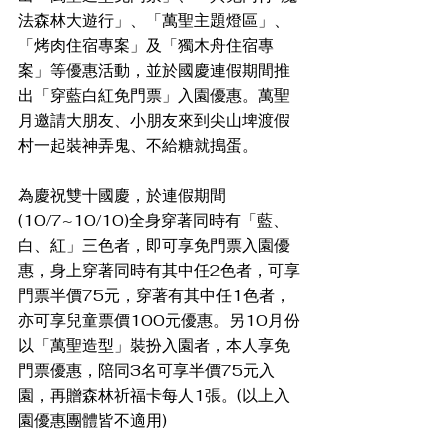
法森林大遊行」、「萬聖主題燈區」、
「烤肉住宿專案」及「獨木舟住宿專
案」等優惠活動，並於國慶連假期間推
出「穿藍白紅免門票」入園優惠。萬聖
月邀請大朋友、小朋友來到尖山埤渡假
村一起裝神弄鬼、不給糖就搗蛋。
為慶祝雙十國慶，於連假期間
(10/7~10/10)全身穿著同時有「藍、
白、紅」三色者，即可享免門票入園優
惠，身上穿著同時有其中任2色者，可享
門票半價75元，穿著有其中任1色者，
亦可享兒童票價100元優惠。另10月份
以「萬聖造型」裝扮入園者，本人享免
門票優惠，陪同3名可享半價75元入
園，再贈森林祈福卡每人1張。(以上入
園優惠團體皆不適用)