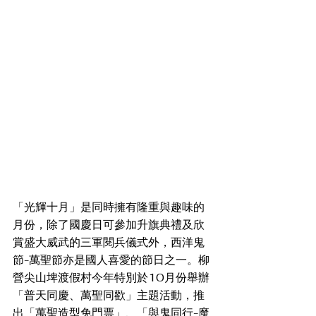
「光輝十月」是同時擁有隆重與趣味的
月份，除了國慶日可參加升旗典禮及欣
賞盛大威武的三軍閱兵儀式外，西洋鬼
節-萬聖節亦是國人喜愛的節日之一。柳
營尖山埤渡假村今年特別於10月份舉辦
「普天同慶、萬聖同歡」主題活動，推
出「萬聖造型免門票」、「與鬼同行-魔