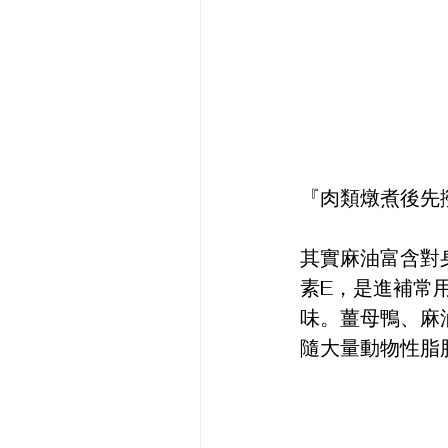
『肉類燉煮後先
其實麻油富含對
素E，是進補常
味。薑母鴨、麻
隨大量動物性脂