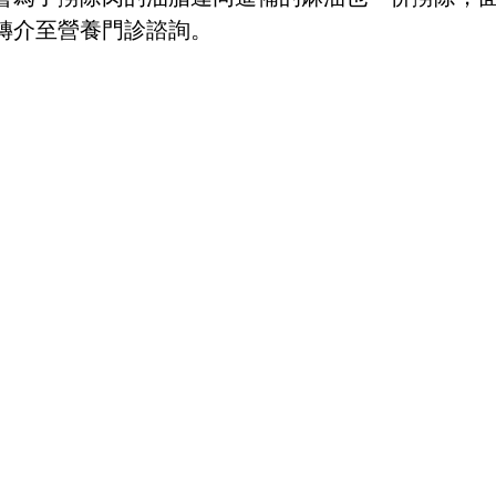
轉介至營養門診諮詢。