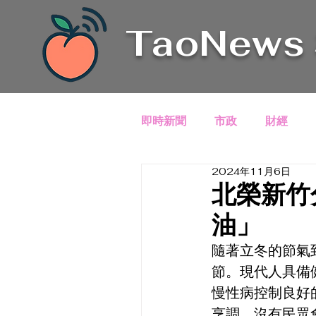
TaoNews
即時新聞
市政
財經
2024年11月6日
北榮新竹
油」
隨著立冬的節氣
節。現代人具備
慢性病控制良好
烹調，沒有民眾