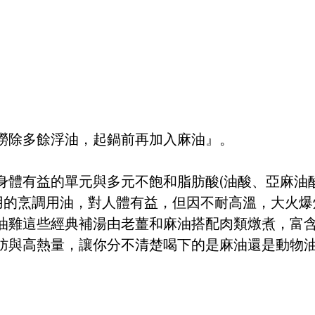
撈除多餘浮油，起鍋前再加入麻油』。
身體有益的單元與多元不飽和脂肪酸(油酸、亞麻油
用的烹調用油，對人體有益，但因不耐高溫，大火爆
油雞這些經典補湯由老薑和麻油搭配肉類燉煮，富
肪與高熱量，讓你分不清楚喝下的是麻油還是動物