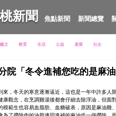
 桃新聞
焦點新聞
新聞總覽
藝文
教育
生活
公益
產業
社企
分院「冬令進補您吃的是麻油
到來，冬天的寒意逐漸逼近，這也是一年中許多人開
健康觀念，在烹調雞湯後都會仔細去除浮油，但面
的模範生也容易血脂肪、血糖破表，原因是麻油雞
會為了撈除肉的油脂連同進補的麻油也一併撈除，