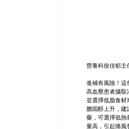
營養科徐佳郁主
進補有風險！這
高血壓患者攝取
並選擇低脂食材
膽固醇上升，建
藥，可選擇低熱
量高，引起痛風