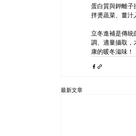
蛋白質與鉀離子
拌燙蔬菜、薑汁
立冬進補是傳統
調、適量攝取，
康的暖冬滋味！
最新文章