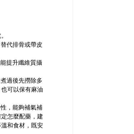
處。
，替代排骨或帶皮
還能提升纖維質攝
燉煮過後先撈除多
，也可以保有麻油
特性，能夠補氣補
確定怎麼配藥，建
等溫和食材，既安