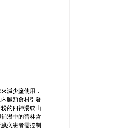
味來減少鹽使用，
及內臟類食材引發
澱粉的四神湯或山
類補湯中的普林含
腎臟病患者需控制