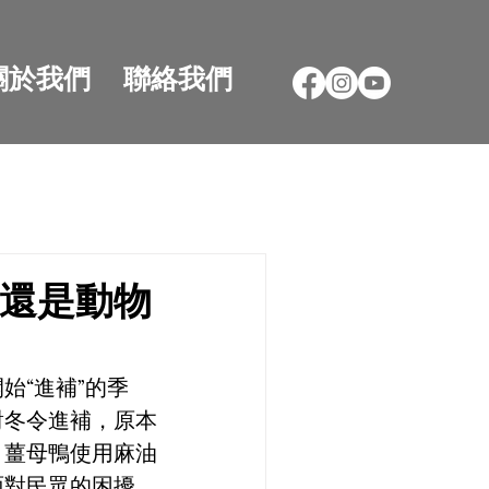
關於我們
聯絡我們
還是動物
始“進補”的季
對冬令進補，原本
、薑母鴨使用麻油
面對民眾的困擾，