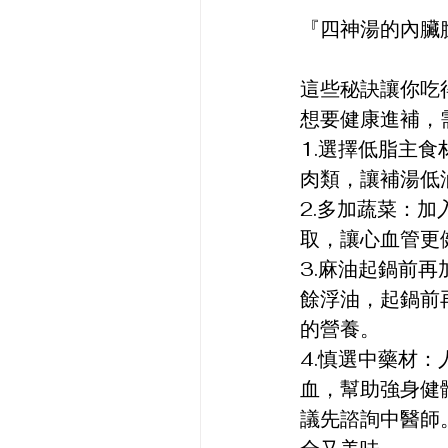
『四神湯的內臟
這些秘訣讓你吃
想要健康進補，
1.選擇低脂主
肉類，讓補湯低
2.多加蔬菜：
取，讓心血管更
3.麻油起鍋前
餘浮油，起鍋前
的營養。
4.慎選中藥材
血，幫助強身健
議先諮詢中醫師