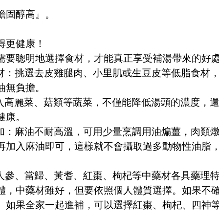
膽固醇高』。
得更健康！
需要聰明地選擇食材，才能真正享受補湯帶來的好
食材：挑選去皮雞腿肉、小里肌或生豆皮等低脂食材
油無負擔。
加入高麗菜、菇類等蔬菜，不僅能降低湯頭的濃度，
健康。
再加：麻油不耐高溫，可用少量烹調用油煸薑，肉類
再加入麻油即可，這樣就不會攝取過多動物性油脂
：人參、當歸、黃耆、紅棗、枸杞等中藥材各具藥理
體，中藥材雖好，但要依照個人體質選擇。如果不
。如果全家一起進補，可以選擇紅棗、枸杞、四神