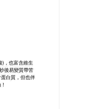
酸)，也富含維生
炒後易變質帶苦
含蛋白質，但也伴
油！