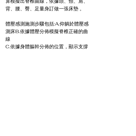
算模擬出脊椎曲線，依據頭、頸、肩、
背、腰、臀、足量身訂做一張床墊 。
體壓感測施測步驟包括:A.仰躺於體壓感
測床B.依據體壓分佈模擬脊椎正確的曲
線
C.依據身體軀幹分佈的位置，顯示支撐
脊椎平衡的數據，詳情可逕覽Power 
Sleep 知識睡眠館網
址:
https://www.powersleep.com.tw/a
rticle.php?lang=tw&tb=4
門市據點包括北部、中部、南部、東部
共26家，網
址:
https://www.powersleep.com.tw/a
rticle_d.php?
lang=tw&tb=5&id=317