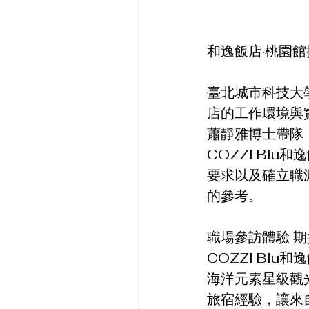
和逸飯店·桃園
臺北城市科技大
店的工作環境與
蕭靜雅博士帶隊
COZZI Bl
要求以及確立職
的參考。
職場參訪體驗 
COZZI Bl
海洋元素星級觀
旅宿經驗，讓來