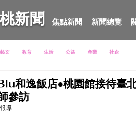
 桃新聞
焦點新聞
新聞總覽
藝文
教育
生活
公益
產業
社企
 Blu和逸飯店•桃園館接待臺
師參訪
壢報導　