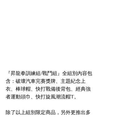
『昇龍拳訓練組/戰鬥組』全組別內容包
含：破壞汽車完賽獎牌、主題紀念上
衣、棒球帽、快打戰備後背包、經典強
者運動頭巾、快打旋風潮流帽T。
除了以上組別限定商品，另外更推出多
項《2024 STREET FIGHTER RUN 
快打旋風路跑》活動限定週邊商品讓報
名者加購。《2024 STREET 