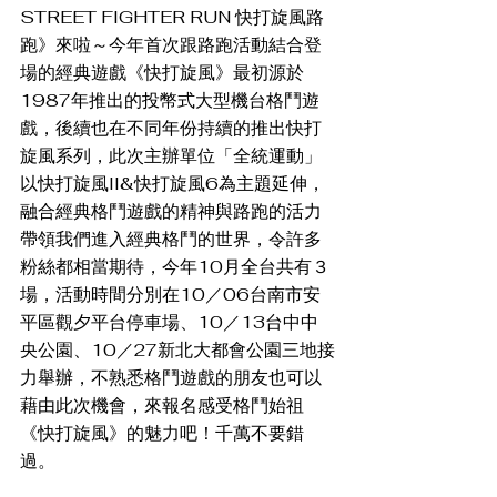
STREET FIGHTER RUN 快打旋風路
跑》來啦～今年首次跟路跑活動結合登
場的經典遊戲《快打旋風》最初源於
1987年推出的投幣式大型機台格鬥遊
戲，後續也在不同年份持續的推出快打
旋風系列，此次主辦單位「全統運動」
以快打旋風II&快打旋風6為主題延伸，
融合經典格鬥遊戲的精神與路跑的活力
帶領我們進入經典格鬥的世界，令許多
粉絲都相當期待，今年10月全台共有３
場，活動時間分別在10／06台南市安
平區觀夕平台停車場、10／13台中中
央公園、10／27新北大都會公園三地接
力舉辦，不熟悉格鬥遊戲的朋友也可以
藉由此次機會，來報名感受格鬥始祖
《快打旋風》的魅力吧！千萬不要錯
過。