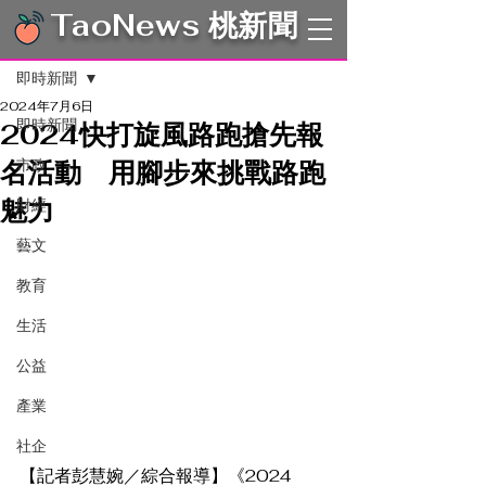
TaoNews 桃新聞
文章
即時新聞
2024年7月6日
即時新聞
2024快打旋風路跑搶先報
名活動 用腳步來挑戰路跑
市政
魅力
財經
藝文
教育
生活
公益
產業
社企
【記者彭慧婉／綜合報導】《2024 