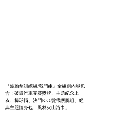
『波動拳訓練組/戰鬥組』全組別內容包
含：破壞汽車完賽獎牌、主題紀念上
衣、棒球帽、決鬥K.O.髮帶護腕組、經
典主題隨身包、風林火山浴巾。