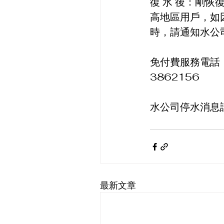
復 水 後：剛
高地區用戶，如
時，請通知水公
免付費服務電話：1
3862156
水公司停水消息請
最新文章