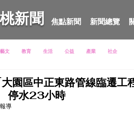
 桃新聞
焦點新聞
新聞總覽
藝文
教育
生活
公益
產業
社企
9「大園區中正東路管線臨遷工
 停水23小時
園報導