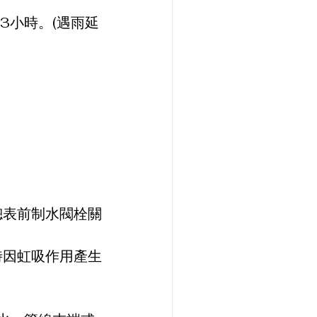
23小時。(遇雨延
總表前制水閥栓關
時因虹吸作用產生