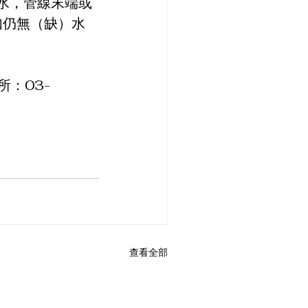
水，管線末端或
如仍無（缺）水
所：03-
查看全部