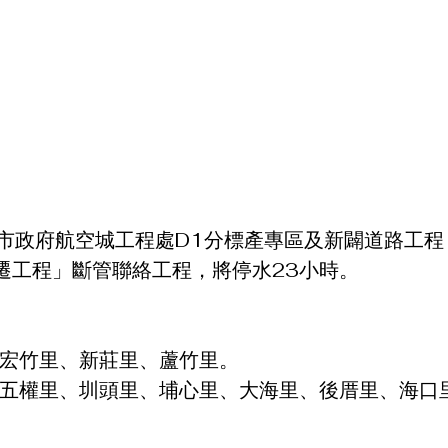
桃園市政府航空城工程處D1分標產專區及新闢道路工
遷工程」斷管聯絡工程，將停水23小時。　
竹區/宏竹里、新莊里、蘆竹里。
、五權里、圳頭里、埔心里、大海里、後厝里、海口