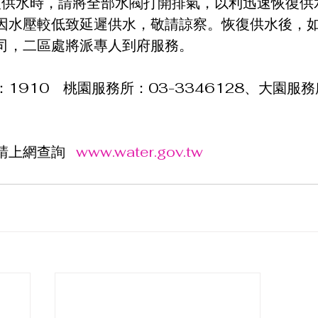
恢復供水時，請將全部水閥打開排氣，以利迅速恢復供
因水壓較低致延遲供水，敬請諒察。恢復供水後，
司，二區處將派專人到府服務。
910    桃園服務所：03-3346128、大園服務
上網查詢   
www.water.gov.tw