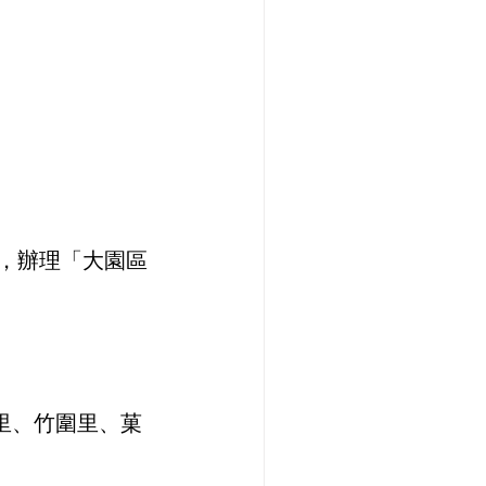
程，辦理「大園區
里、竹圍里、菓