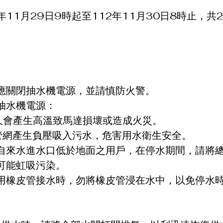
年11月29日9時起至112年11月30日8時止，共
應關閉抽水機電源，並請慎防火警。
抽水機電源：
久會產生高溫致馬達損壞或造成火災。
管網產生負壓吸入污水，危害用水衛生安全。
自來水進水口低於地面之用戶，在停水期間，請將
可能虹吸污染。
用橡皮管接水時，勿將橡皮管浸在水中，以免停水