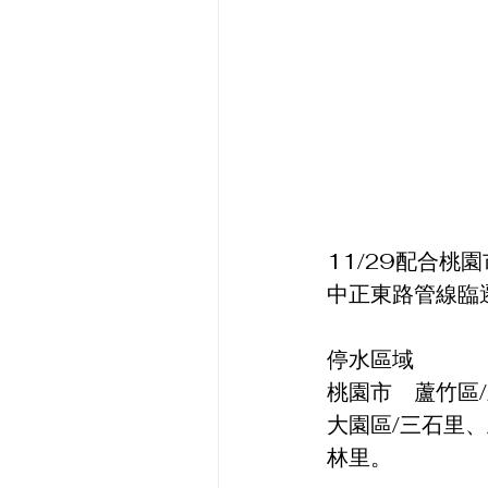
11/29配合
中正東路管線臨
停水區域        
桃園市    蘆
大園區/三石里
林里。        