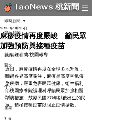
TaoNews 桃新聞
文章
即時新聞
2024年3月25日
即時新聞
麻疹疫情再度嚴峻 籲民眾
加強預防與接種疫苗
市政
記者鍾春蘭/桃園報導
財經
藝文
近日，麻疹疫情再度在全球多地升溫，
教育
引起各界高度關注，麻疹是高度空氣傳
染疾病，嚴重危害民眾健康，衛生福利
生活
部桃園療養院護理科呼籲民眾加強相關
公益
預防措施，鼓勵民國70年以後出生的民
眾，積極接種疫苗以阻止疫情擴散。 
產業
社企