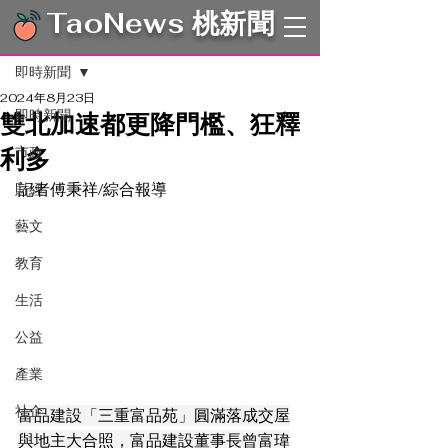
TaoNews 桃新聞
文章
即時新聞
2024年8月23日
即時新聞
雙北加速都更降門檻、狂釋
利多
市政
記者傅秉祥/綜合報導
財經
藝文
教育
生活
公益
產業
社企
富品建設「三重富品苑」圓滿落成交屋
與地主大合照，富品建設董事長曾富瑋