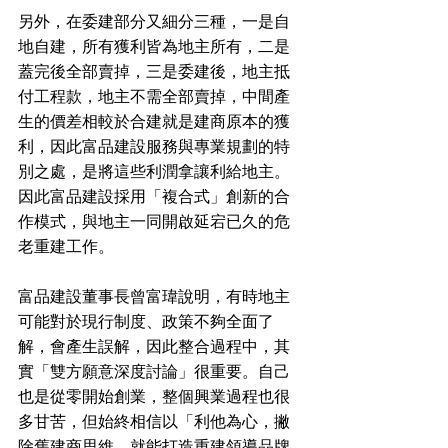
另外，在委建部分又細分三種，一是自
地自建，所有獲利皆為地主所有，二是
蓋完後全部賣掉，三是委建後，地主抵
付工程款，地主不需全部賣掉，中間產
生的價差相較於合建就是建商原本的獲
利，因此富品建設服務與專業規劃的特
別之處，是將這些利潤拿讓利給地主。
因此富品建設採用「複合式」創新的合
作模式，與地主一同開啟延宕已久的危
老重建工作。
富品建設董事長曾富瑋說明，有時地主
可能對於現行制度、政策不夠全面了
解，會產生誤解，因此整合過程中，其
實「雙方願意深度討論」很重要。自己
也是從零開始創業，整個興業過程也很
多甘苦，但始終相信以「利他為心，撇
除舊建商思維，就能打造重建領導品牌