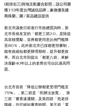
(前排右三)與地主歡慶合影照，該公司榮
獲113年度台灣誠信品牌，象徵優良建
商殊榮。圖 / 富品建設提供
新北市議會日前進行市政總質詢時，新
北市長侯友宜的「都更三箭2.0」是除提
高容積獎勵，並將都更同意比例門檻降
至80％，此外新北市已採都更預審制，
能有效縮短都更辦理期程，提升都更效
率。而台北市則提出「都更八箭」來解
決屋齡40年以上的老舊住宅佔比過高問
題。
台北市首箭「降低公辦都更受理門檻至
75%」，第二箭是「民辦法放寬」、第
三箭「審查速通關」及第四箭「危老排
障礙」均可縮短審查時間。第五箭「電