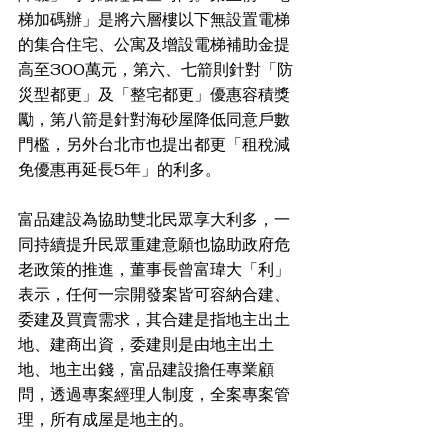
梯加碼辦」是將六層樓以下無設置電梯
的集合住宅、公寓及增設電梯補助金提
高至300萬元，第六、七箭則針對「防
災型都更」及「整宅都更」優惠容積獎
勵，第八箭是針對海砂屋降低同意戶數
門檻，另外台北市也提出都更「租稅減
免優惠再延長5年」的利多。
富品建設為協助雙北民眾享大利多，一
同持續提升民眾重建意願也協助政府危
老政策的推進，董事長曾富瑋大「利」
表示，任何一宗開發案皆可容納合建、
委建及買賣需求，其合建是指地主出土
地、建商出資，委建則是由地主出土
地、地主出錢，富品建設擔任專業顧
問，透過專案經理人制度，全案專案管
理，所有成屋是地主的。