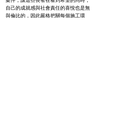
案件，讓這些長者在看到希望的同時，
自己的成就感與社會責任的喜悅也是無
與倫比的，因此嚴格把關每個施工環
節、確保每項施工品質及落實施工管
理，堅守地主承諾、如期完工、交屋，
不成為爛尾樓是必須的。將用料、結構
設計、耐震、ESG融入設計考量等，讓
居住不只是需求，而是要能住的安心舒
適健康。甚至是都更在拆除的過程中對
於鄰房保護，結構防水補強等，也是以
高標準來自我要求、悉心設想，善盡社
會責任。唯現今都更案面積均大小不
一，甚至大多為小面積，但富品建設仍
堅持規劃出精緻又五臟俱全的建築規劃
與設計，就是為了滿足地主及未來客戶
所需，善用每一個資源，讓好「家」持
續在富品完成。
產業