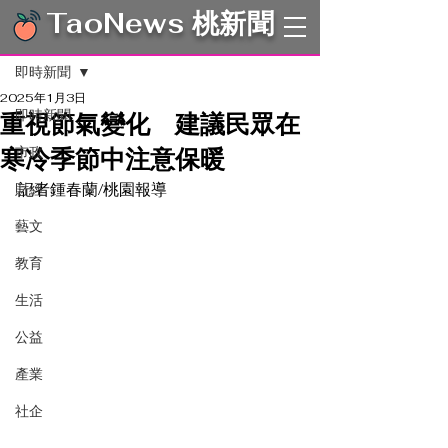
TaoNews 桃新聞
文章
即時新聞
2025年1月3日
即時新聞
重視節氣變化 建議民眾在
寒冷季節中注意保暖
市政
記者鍾春蘭/桃園報導
財經
藝文
教育
生活
公益
產業
社企