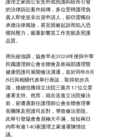
護理之家因公安意外或照護糾紛而引發
的法律訴訟案件頻傳，多位受聘護理負
責人即使並非出資申請人，卻仍需獨自
承擔法律風險，甚至因被起訴而陷入恐
懼與壓力，嚴重影響其工作意願及照護
品質。
周矢綾強調，協會早在2024年便與中華
民國護理師公會全聯會及衛福部護理暨
健康照護司展開修法溝通，並於同年8月
8日與相關代表舉行座談，取得初步共
識，後續也獲得立法院三黨共17位立委
連署支持。然而，就在送進立法院修法
前，卻遭遇新任護理師公會全聯會理事
長團隊及照護司反對，導致修法受阻。
此舉引發協會會員極大不滿，短短兩日
內即有逾140家護理之家連署陳情抗
議。