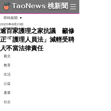
TaoNews 桃新聞
文章
即時新聞
2025年8月23日
即時新聞
逾百家護理之家抗議 籲修
正「護理人員法」減輕受聘
市政
人不當法律責任
財經
藝文
教育
生活
公益
產業
社企