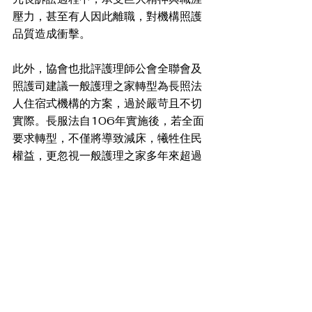
壓力，甚至有人因此離職，對機構照護
品質造成衝擊。
此外，協會也批評護理師公會全聯會及
照護司建議一般護理之家轉型為長照法
人住宿式機構的方案，過於嚴苛且不切
實際。長服法自106年實施後，若全面
要求轉型，不僅將導致減床，犧牲住民
權益，更忽視一般護理之家多年來超過
九成的評鑑合格率。
協會最後重申，護理之家與長照機構、
老人福利機構同樣以出資者聘僱專業人
員擔任業務負責人，應比照平等原則修
正法規，讓出資申請人承擔應有責任。
周矢綾表示，若主管機關持續漠視護理
人員權益，協會將不排除持續發動抗議