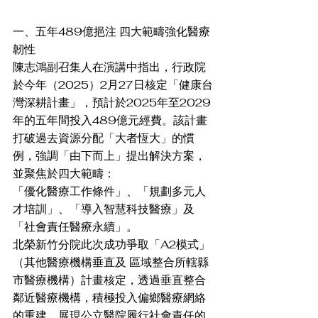
一、五年489億挹注 四大範疇強化醫療
韌性
陳志鴻副召集人在演講中指出，行政院
於今年（2025）2月27日核定「健康台
灣深耕計畫」，預計於2025年至2029
年的五年間投入489億元經費。該計畫
打破過去資源分配「大者恆大」的慣
例，強調「由下而上」提出解決方案，
並聚焦於四大範疇：
「優化醫療工作條件」、「規劃多元人
才培訓」、「導入智慧科技醫療」及
「社會責任醫療永續」。
北榮新竹分院此次成功爭取「A2模式」
（其他醫療機構垂直及 區域整合所轄縣
市醫療機構）計畫核定，透過垂直整合
鄰近醫療機構，積極投入偏鄉醫療網絡
的重建，展現公立醫院履行社會責任的