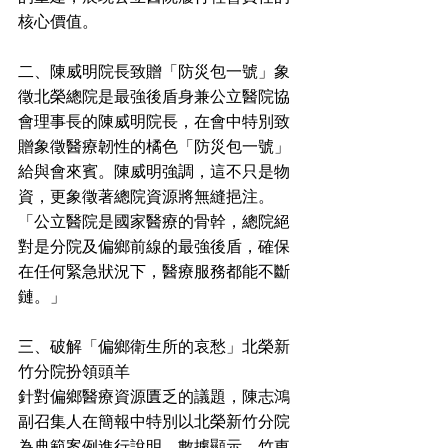
核心價值。
二、陳威明院長致贈「防災包一號」象
徵北榮總院是最強後盾身兼公立醫院協
會理事長的陳威明院長，在會中特別致
贈象徵醫療韌性的橘色「防災包一號」
給與會來賓。陳威明強調，這不只是物
資，更象徵著總院資源將無縫挹注。
「公立醫院是國家醫療的骨幹，總院絕
對是分院及偏鄉前線的最強後盾，確保
在任何緊急狀況下，醫療服務都能不斷
鏈。」
三、破解「偏鄉衛生所的哀愁」北榮新
竹分院扮領頭羊
針對偏鄉醫療資源匱乏的議題，陳志鴻
副召集人在簡報中特別以北榮新竹分院
為典範案例進行說明。數據顯示，竹東