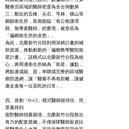
醫療次區域的醫師密度為全台倒數第
三，鄰近的五峰、尖石、芎林、橫山等
鄉鎮衛生所，長期面臨「有公衛護理
師、無專責醫師」的窘境，被形容為
「偏鄉衛生所的哀愁」。 
為此，北榮新竹分院利用深耕計畫的補
助資源，推動創新的「偏鄉教學醫院衛
星計畫」。該模式以北榮新竹分院為核
心，將周邊衛生所納為「衛星」據點，
將點連成線、面，串聯成完整的區域醫
療防護網，讓「醫療不再有距離，讓健
康走進每一位居民的日常」。
四、首創「6+2」模式醫師留得住、民
眾看得到
面對醫師招募困境，北榮新竹分院祭出
有力的配套措施，不僅保障醫師薪資比