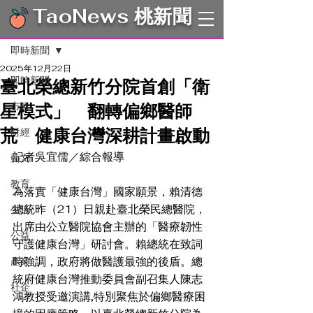
TaoNews 桃新聞
文章
即時新聞
2025年12月22日
即時新聞
臺北榮總新竹分院首創「衛
星模式」 翻轉偏鄉醫師
市政
荒 健康台灣深耕計畫啟動
財經
記者吳宜儒／綜合報導
藝文
教育
為落實「健康台灣」國家願景，賴清德
總統昨（21）日親赴臺北榮民總醫院，
生活
出席由公立醫院協會主辦的「醫療韌性
公益
守護健康台灣」研討會。賴總統在致詞
時強調，政府將做醫護最強的後盾。總
產業
統府健康台灣推動委員會副召集人陳志
社企
鴻教授受邀演講,特別聚焦於偏鄉醫療困