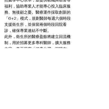
照醫學中心水準，並提供教職與宿舍等
福利，協助專業人才能專心投入臨床服
務、無後顧之憂。醫療運作採取創新的
「6+2」模式，規劃醫師每週六個時段
支援衛生所，並保留兩個時段回院看
診，確保專業連結不中斷。
此外，衛生所的醫療盈餘將建立回流機
制，用於招募更多專科醫師，擴大服務
內容，真正落實「健康台灣，深耕在
地」，實現公立醫院對於在地醫療的永
續承諾。