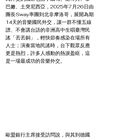
巴嫩、土突尼西亞，2025年7月26日由
團長Sway率團到北非摩洛哥，展開為期
14天的音樂國民外交，讓一群不懂五線
譜、不會講台語的非洲高中生唱臺灣民
謠「丟丟銅」，輕快節奏感染在場所有
人士；演奏當地民謠時，台下觀眾反應
更是熱烈，許多人感動的熱淚盈眶，這
是一場最成功的音樂外交。
歐盟銀行主席接受訪問說，與其到德國