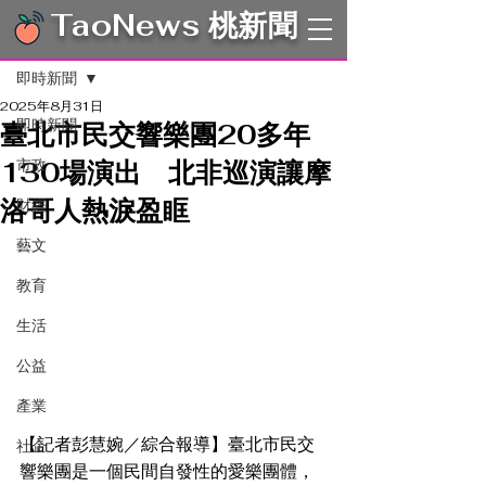
TaoNews 桃新聞
文章
即時新聞
2025年8月31日
即時新聞
臺北市民交響樂團20多年
130場演出 北非巡演讓摩
市政
洛哥人熱淚盈眶
財經
藝文
教育
生活
公益
產業
【記者彭慧婉／綜合報導】臺北市民交
社企
響樂團是一個民間自發性的愛樂團體，