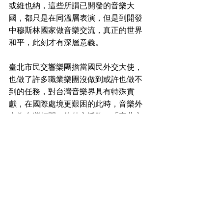
或維也納，這些所謂已開發的音樂大
國，都只是在同溫層表演，但是到開發
中穆斯林國家做音樂交流，真正的世界
和平，此刻才有深層意義。
臺北市民交響樂團擔當國民外交大使，
也做了許多職業樂團沒做到或許也做不
到的任務，對台灣音樂界具有特殊貢
獻，在國際處境更艱困的此時，音樂外
交為台灣打開一條外交活路，「臺北市
民交響樂團加油！」且讓我們拭目以
待！（圖／主辦單位提供）
藝文
查看全部
最新文章