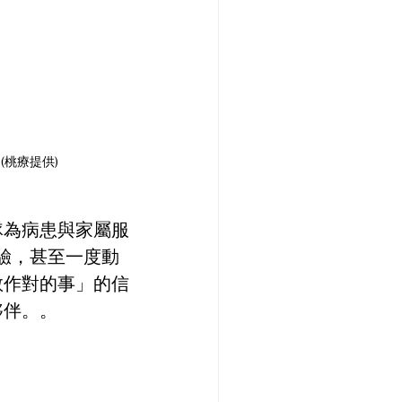
(桃療提供)
隊為病患與家屬服
驗，甚至一度動
敢作對的事」的信
夥伴。。