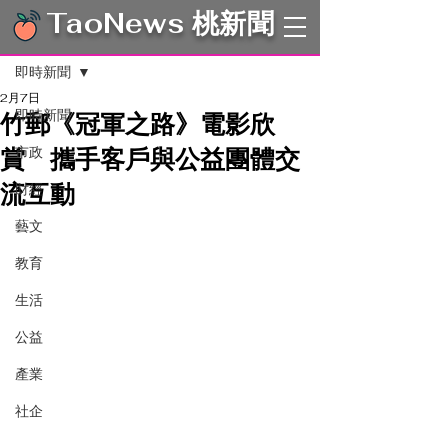
TaoNews 桃新聞
文章
即時新聞
2月7日
即時新聞
竹郵《冠軍之路》電影欣
賞 攜手客戶與公益團體交
市政
流互動
財經
藝文
教育
生活
公益
產業
社企