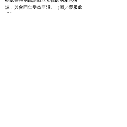
鞠處長特別感謝戴立安律師的精彩授
課，與會同仁受益匪淺。（圖／榮服處
提供）
查看全部
最新文章