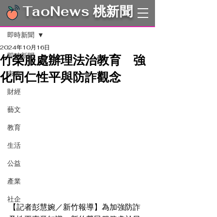
TaoNews 桃新聞
文章
即時新聞
2024年10月16日
即時新聞
竹榮服處辦理法治教育 強
化同仁性平與防詐觀念
市政
財經
藝文
教育
生活
公益
產業
社企
【記者彭慧婉／新竹報導】為加強防詐