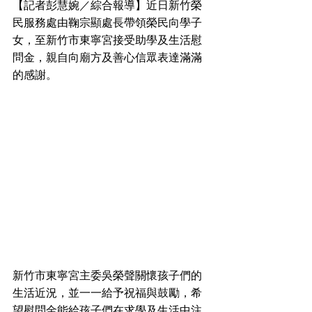
【記者彭慧婉／綜合報導】近日新竹榮
民服務處由鞠宗顯處長帶領榮民向學子
女，至新竹市東寧宮接受助學及生活慰
問金，親自向廟方及善心信眾表達滿滿
的感謝。
新竹市東寧宮主委吳榮聲關懷孩子們的
生活近況，並一一給予祝福與鼓勵，希
望慰問金能給孩子們在求學及生活中注