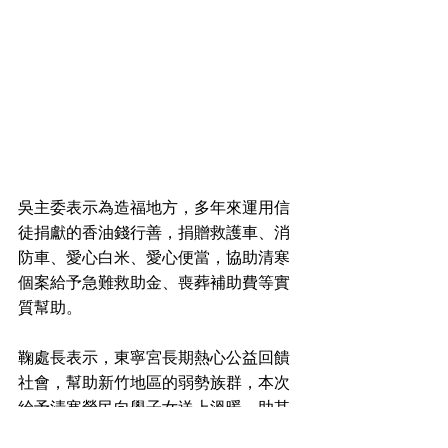
吳主委表示為造福地方，多年來運用信
徒捐獻的香油錢行善，捐贈救護車、消
防車、愛心白米、愛心便當，協助清寒
個案給予急難救助金、喪葬補助費等實
質幫助。
鞠處長表示，東寧宮長期熱心公益回饋
社會，幫助新竹地區的弱勢族群，本次
給予清寒榮民向學子女送上溫暖，助其
穩定生活與向學，使學子們在社會大眾