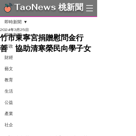
TaoNews 桃新聞
文章
即時新聞
2024年3月25日
即時新聞
竹市東寧宮捐贈慰問金行
善 協助清寒榮民向學子女
市政
財經
藝文
教育
生活
公益
產業
社企