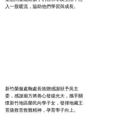
入一股暖流，協助他們學習與成長。
新竹榮服處鞠處長致贈感謝狀予吳主
委，感謝廟方將善心發揚光大，攜手關
懷新竹地區榮民向學子女，發揮地藏王
菩薩救苦救難精神，孕育學子向上。