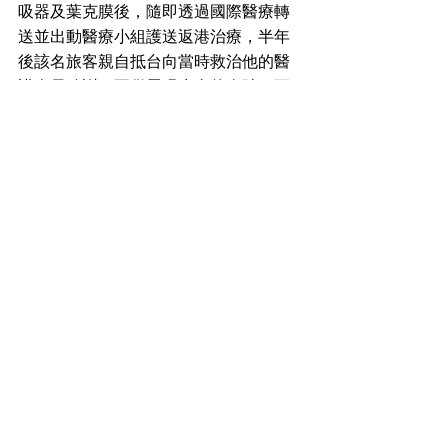
吸器及葉克膜後，隨即透過國際醫療轉
送並出動醫療小組護送返港治療，半年
後該名旅客親自抵台向當時救治他的醫
護人員致謝，不僅展現生命的奇蹟，更
凸顯跨境醫療合作為病患爭取寶貴生機
的重要性。
許詩典院長提醒，國人出國前務必備妥
三項健康要件：
√英文診斷書：若有特殊疾病，應向醫師
索取英文診斷書，避免因語言障礙延誤
治療。
√慢性病藥物：隨身攜帶足量個人慢性病
藥物，並清楚標示藥品名稱與劑量。
√旅遊平安保險：投保涵蓋「緊急醫療轉
送」的旅平險，更能為突發狀況預留保
障。