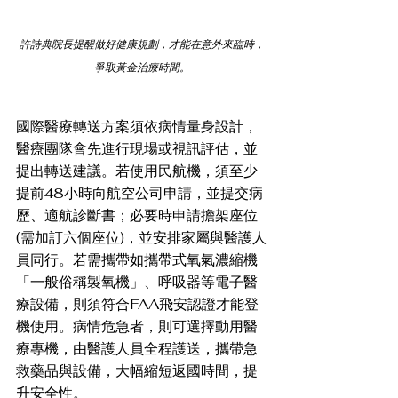
許詩典院長提醒做好健康規劃，才能在意外來臨時，
爭取黃金治療時間。
國際醫療轉送方案須依病情量身設計，
醫療團隊會先進行現場或視訊評估，並
提出轉送建議。若使用民航機，須至少
提前48小時向航空公司申請，並提交病
歷、適航診斷書；必要時申請擔架座位
(需加訂六個座位)，並安排家屬與醫護人
員同行。若需攜帶如攜帶式氧氣濃縮機
「一般俗稱製氧機」、呼吸器等電子醫
療設備，則須符合FAA飛安認證才能登
機使用。病情危急者，則可選擇動用醫
療專機，由醫護人員全程護送，攜帶急
救藥品與設備，大幅縮短返國時間，提
升安全性。