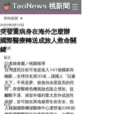
TaoNews 桃新聞
文章
即時新聞
2025年9月10日
即時新聞
突發重病身在海外怎麼辦
國際醫療轉送成旅人救命關
市政
鍵
財經
藝文
記者鍾春蘭／桃園報導  
教育
台灣護照目前可免簽進入141個國家與
地區，全球排名第33名，讓國人「玩遍
生活
天下」不再是夢。旅遊自由度提高的同
公益
時，突發醫療危機風險也隨之增加。從
腸胃不適、感冒外傷到重大意外或急性
產業
病變，皆可能在異地威脅生命安全。投
社企
入桃園國際機場醫療中心運營逾23年的