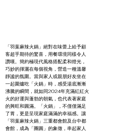
「羽葉麻辣火鍋」絕對在味蕾上給予顧
客超乎期待的驚喜，用餐環境同樣令人
讚嘆。簡約極現代風格搭配柔和燈光，
巧妙的揮灑在每個視角，營造一種溫馨
靜謐的氛圍。當與家人或親朋好友坐在
一起圍爐吃「火鍋」時，感受湯底漸漸
沸騰的瞬間，就如同2024年充滿紅紅火
火的好運與蓬勃的朝氣，也代表著家庭
的興旺和圓滿。「火鍋」，不僅僅滿足
了胃，更是呈現家庭滿滿的幸福感。讓
「羽葉麻辣火鍋」三重都會館及台中都
會館，成為「團圓」的象徵，串起家人