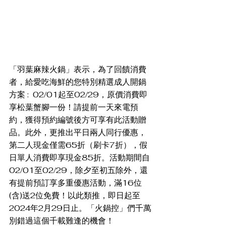
「羽葉麻辣火鍋」表示，為了回饋消費
者，給愛吃海鮮的您特別精選成人開鍋
方案 :  02/01起至02/29，原價消費即
享松葉蟹腳一份！請提前一天來電預
約，獲得預約編號後方可享有此活動贈
品。此外，更推出平日兩人同行優惠，
第二人現金僅需65折（刷卡7折），假
日單人消費即享現金85折。活動期間自
02/01至02/29，除夕至初五除外，還
有提前預訂享多重優惠活動，滿16位
(含)送2位免費！以此類推，即日起至
2024年2月29日止。「火鍋控」們千萬
別錯過這個千載難逢的機會！ 