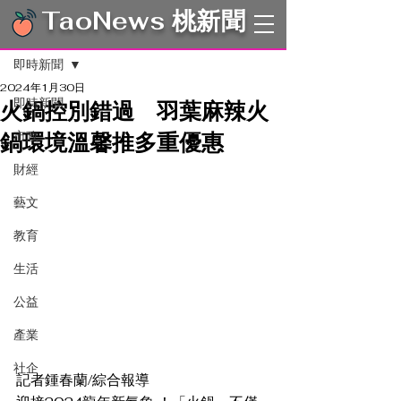
TaoNews 桃新聞
文章
即時新聞
2024年1月30日
即時新聞
火鍋控別錯過 羽葉麻辣火
鍋環境溫馨推多重優惠
市政
財經
藝文
教育
生活
公益
產業
社企
記者鍾春蘭/綜合報導