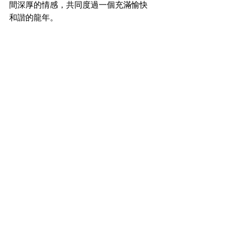
間深厚的情感，共同度過一個充滿愉快
和諧的龍年。
「羽葉麻辣火鍋」 : 活動詳情及優惠以公
告為主，請參考「羽葉麻辣火鍋」粉絲
專頁三重館
https://
www.facebook.com/chienyen
82872227