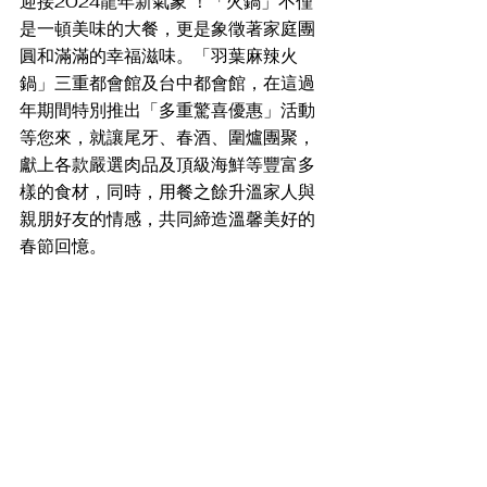
迎接2024龍年新氣象 ！「火鍋」不僅
是一頓美味的大餐，更是象徵著家庭團
圓和滿滿的幸福滋味。「羽葉麻辣火
鍋」三重都會館及台中都會館，在這過
年期間特別推出「多重驚喜優惠」活動
等您來，就讓尾牙、春酒、圍爐團聚，
獻上各款嚴選肉品及頂級海鮮等豐富多
樣的食材，同時，用餐之餘升溫家人與
親朋好友的情感，共同締造溫馨美好的
春節回憶。