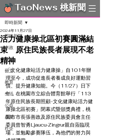
TaoNews 桃新聞
文章
即時新聞
2024年11月27日
即時新聞
活力健康操北區初賽圓滿結
束 原住民族長者展現不老
市政
精神
財經
「文化健康站活力健康操」自101年辦
藝文
理至今，成功促進長者養成良好運動習
教育
慣、提升健康知能。今（11/27）日下
午，在桃園市立綜合體育館舉行「113
生活
年原住民族長期照顧-文化健康站活力健
公益
康操北區初賽」閉幕式暨頒獎典禮，桃
園市市長張善政及原住民族委員會主任
產業
委員曾智勇Ljaucu‧Zingrur親自蒞臨現
社企
場，並勉勵參賽隊伍，為他們的努力與