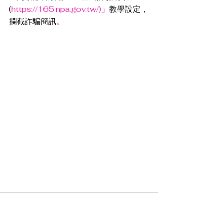
(
https://165.npa.gov.tw/)」
教學設定，
攔截詐騙簡訊
。