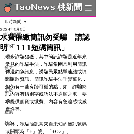
TaoNews 桃新聞
文章
即時新聞
2024年6月6日
即時新聞
水費催繳簡訊勿受騙 請認
明「111短碼簡訊」
市政
現今詐騙猖獗，其中簡訊詐騙是近年來
財經
常見的詐騙手法，詐騙集團常利用簡訊
藝文
傳送釣魚訊息，誘騙民眾點擊連結或填
教育
寫匯款資訊。簡訊詐騙手法千變萬化，
但仍有一些有跡可循的點，如：詐騙簡
生活
訊內容有錯別字或語法不通順之處、要
公益
求提供個資或繳費、內容有急迫感或威
脅性等。
產業
社企
此外，詐騙簡訊常來自未知的簡訊號碼
或開頭為「+」號、「+02」、