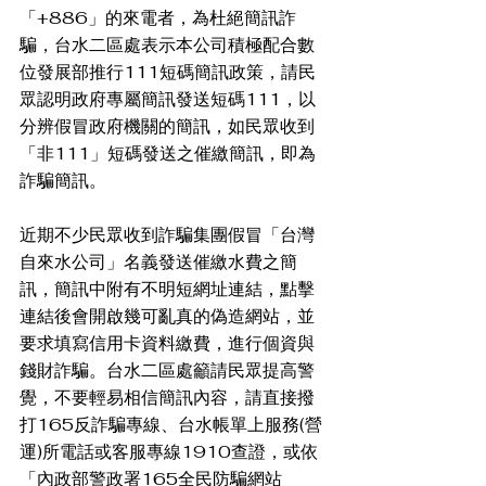
「+886」的來電者，為杜絕簡訊詐
騙，台水二區處表示本公司積極配合數
位發展部推行111短碼簡訊政策，請民
眾認明政府專屬簡訊發送短碼111，以
分辨假冒政府機關的簡訊，如民眾收到
「非111」短碼發送之催繳簡訊，即為
詐騙簡訊。
近期不少民眾收到詐騙集團假冒「台灣
自來水公司」名義發送催繳水費之簡
訊，簡訊中附有不明短網址連結，點擊
連結後會開啟幾可亂真的偽造網站，並
要求填寫信用卡資料繳費，進行個資與
錢財詐騙。台水二區處籲請民眾提高警
覺，不要輕易相信簡訊內容，請直接撥
打165反詐騙專線、台水帳單上服務(營
運)所電話或客服專線1910查證，或依
「內政部警政署165全民防騙網站