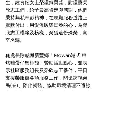
生，鍾食姬女士榮獲銅質獎，對獲獎榮
欣志工們，給予最高肯定與感謝，他們
秉持無私奉獻精神，在志願服務道路上
默默付出，用愛溫暖榮民眷的心，為榮
欣志工模範及榜樣，榮獲這份殊榮，實
至名歸。
鞠處長除感謝新豐鄉「Mowan港式 串
烤雞蛋仔蟹師馥」贊助活動點心，並表
示社區服務組長及榮欣志工夥伴，平日
支援榮服處各項服務工作，關懷訪視榮
民(眷)、陪伴就醫、協助環境清理不遺餘
力，親切服務讓榮民(眷)備感溫馨，同時
提醒時序入冬，冷氣團陸續來襲，除加
強弱勢榮民(眷)防寒措施宣導，請志工外
訪榮民(眷)時注意保暖及行車安全。（圖
／榮服處提供）