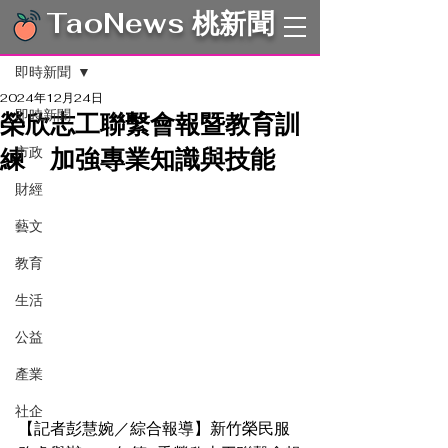
TaoNews 桃新聞
文章
即時新聞
2024年12月24日
即時新聞
榮欣志工聯繫會報暨教育訓
練 加強專業知識與技能
市政
財經
藝文
教育
生活
公益
產業
社企
【記者彭慧婉／綜合報導】新竹榮民服