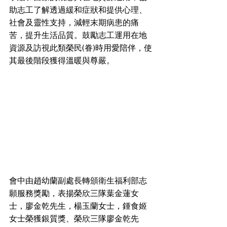
助志工了解透過緩和症狀和提供心理、
社會及靈性支持，減輕末期病患的痛
苦，提升生活品質。鼓勵志工運用在地
資源及訪視此類榮民(眷)時用愛陪伴，使
其最後階段獲得溫暖與尊嚴。
會中由趙幼蘭副處長轉頒衛生福利部志
願服務獎勵，表揚榮欣三隊葉金蓮女
士，廖金乾先生，楊玉蘭女士，鍾食姬
女士榮獲銀質獎、榮欣三隊廖金乾先