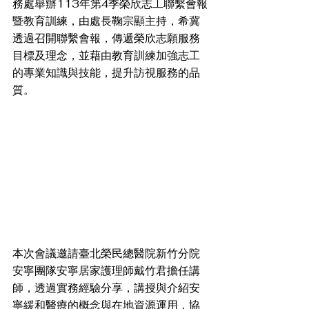
務處舉辦113年第4季榮欣志工聯繫會報
暨教育訓練，由處長鞠宗顯主持，希冀
透過召開聯繫會報，傳遞榮欣志願服務
目標及理念，並藉由教育訓練加強志工
的專業知識與技能，提升訪視服務的品
質。
本次會議邀請臺北榮民總醫院新竹分院
安寧團隊安寧居家護理師戴竹君擔任講
師，透過實務經驗分享，講授與介紹安
寧緩和醫療的概念與在地資源運用，協