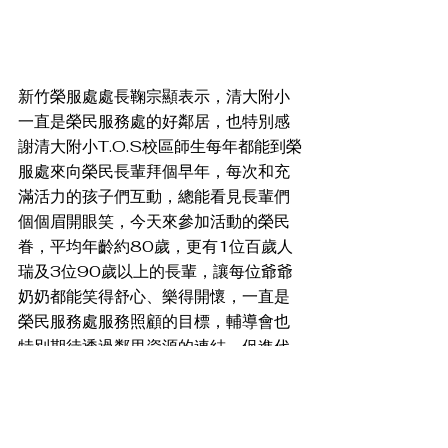
新竹榮服處處長鞠宗顯表示，清大附小
一直是榮民服務處的好鄰居，也特別感
謝清大附小T.O.S校區師生每年都能到榮
服處來向榮民長輩拜個早年，每次和充
滿活力的孩子們互動，總能看見長輩們
個個眉開眼笑，今天來參加活動的榮民
眷，平均年齡約80歲，更有1位百歲人
瑞及3位90歲以上的長輩，讓每位爺爺
奶奶都能笑得舒心、樂得開懷，一直是
榮民服務處服務照顧的目標，輔導會也
特別期待透過鄰里資源的連結，促進代
間共融，讓榮民長輩有更多的機會和社
區接觸，小龍年即將到來，祝福在新的
一年，清大附小的師生及榮民眷長輩們
事事如意、平安健康、蛇年行大運。