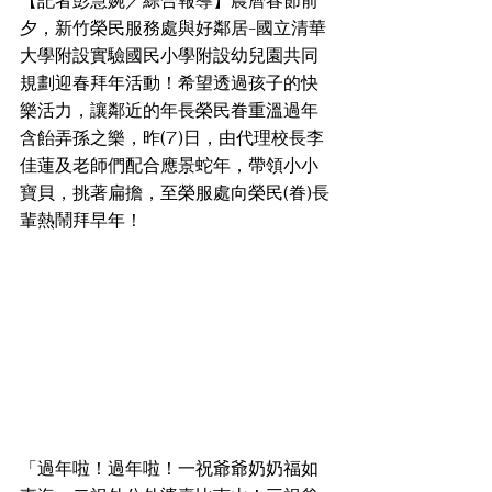
【記者彭慧婉／綜合報導】農曆春節前
夕，新竹榮民服務處與好鄰居-國立清華
大學附設實驗國民小學附設幼兒園共同
規劃迎春拜年活動！希望透過孩子的快
樂活力，讓鄰近的年長榮民眷重溫過年
含飴弄孫之樂，昨(7)日，由代理校長李
佳蓮及老師們配合應景蛇年，帶領小小
寶貝，挑著扁擔，至榮服處向榮民(眷)長
輩熱鬧拜早年！
「過年啦！過年啦！一祝爺爺奶奶福如