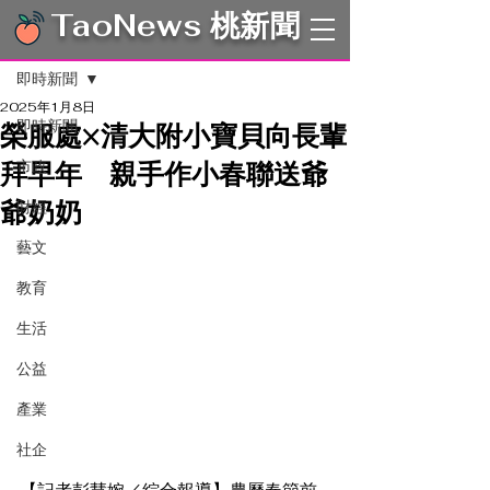
TaoNews 桃新聞
文章
即時新聞
2025年1月8日
即時新聞
榮服處×清大附小寶貝向長輩
拜早年 親手作小春聯送爺
市政
爺奶奶
財經
藝文
教育
生活
公益
產業
社企