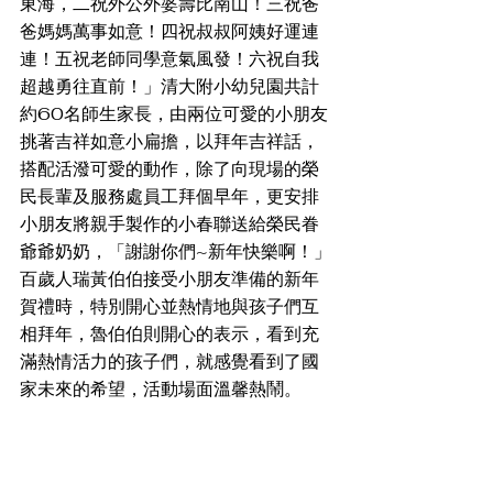
東海，二祝外公外婆壽比南山！三祝爸
爸媽媽萬事如意！四祝叔叔阿姨好運連
連！五祝老師同學意氣風發！六祝自我
超越勇往直前！」清大附小幼兒園共計
約60名師生家長，由兩位可愛的小朋友
挑著吉祥如意小扁擔，以拜年吉祥話，
搭配活潑可愛的動作，除了向現場的榮
民長輩及服務處員工拜個早年，更安排
小朋友將親手製作的小春聯送給榮民眷
爺爺奶奶，「謝謝你們~新年快樂啊！」
百歲人瑞黃伯伯接受小朋友準備的新年
賀禮時，特別開心並熱情地與孩子們互
相拜年，魯伯伯則開心的表示，看到充
滿熱情活力的孩子們，就感覺看到了國
家未來的希望，活動場面溫馨熱鬧。