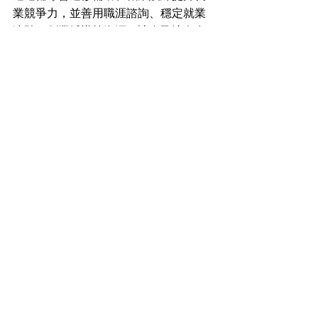
業競爭力，並善用職涯諮詢、穩定就業
津貼、創業輔導等資源，讓自己擁有多
元的職涯發展機會。輔導會各項政策服
務，榮服處都會透過全球資訊網、臉書
社群、LINE@生活圈等平台公布，退除
役官兵可洽詢新竹榮服處就業站(03-
5750666#127、309)，或加入榮服
處Line@(ID:@ewn1253t)，獲取最新
權益資訊。（圖／榮服處提供）
查看全部
最新文章