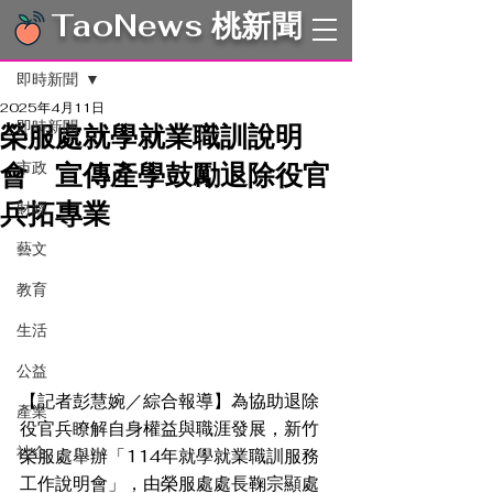
TaoNews 桃新聞
文章
即時新聞
2025年4月11日
即時新聞
榮服處就學就業職訓說明
會 宣傳產學鼓勵退除役官
市政
兵拓專業
財經
藝文
教育
生活
公益
【記者彭慧婉／綜合報導】為協助退除
產業
役官兵瞭解自身權益與職涯發展，新竹
社企
榮服處舉辦「114年就學就業職訓服務
工作說明會」，由榮服處處長鞠宗顯處