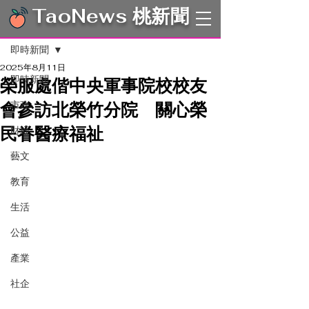
TaoNews 桃新聞
文章
即時新聞
2025年8月11日
即時新聞
榮服處偕中央軍事院校校友
會參訪北榮竹分院 關心榮
市政
民眷醫療福祉
財經
藝文
教育
生活
公益
產業
社企