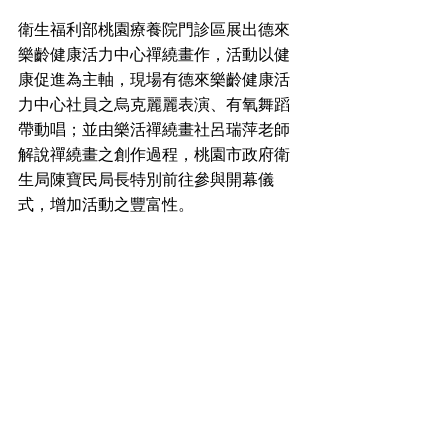
衛生福利部桃園療養院門診區展出德來
樂齡健康活力中心禪繞畫作，活動以健
康促進為主軸，現場有德來樂齡健康活
力中心社員之烏克麗麗表演、有氧舞蹈
帶動唱；並由樂活禪繞畫社呂瑞萍老師
解說禪繞畫之創作過程，桃園市政府衛
生局陳寶民局長特別前往參與開幕儀
式，增加活動之豐富性。 