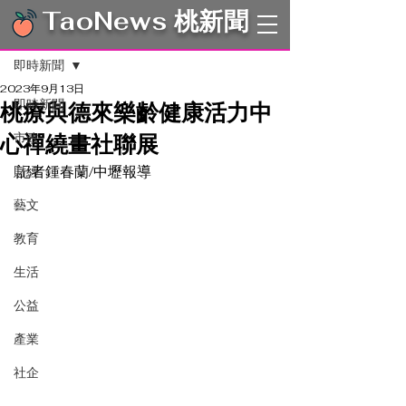
TaoNews 桃新聞
文章
即時新聞
2023年9月13日
即時新聞
桃療與德來樂齡健康活力中
心禪繞畫社聯展
市政
記者鍾春蘭/中壢報導 
財經
藝文
教育
生活
公益
產業
社企