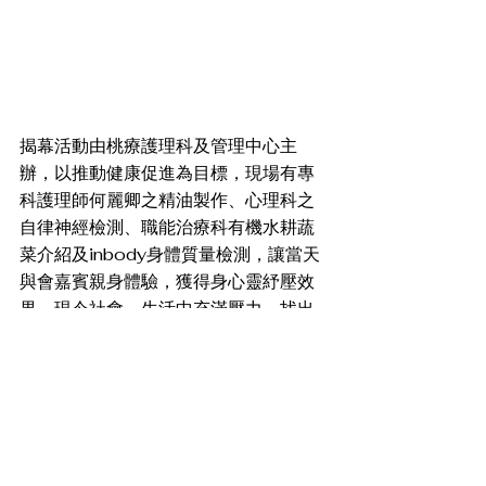
揭幕活動由桃療護理科及管理中心主
辦，以推動健康促進為目標，現場有專
科護理師何麗卿之精油製作、心理科之
自律神經檢測、職能治療科有機水耕蔬
菜介紹及inbody身體質量檢測，讓當天
與會嘉賓親身體驗，獲得身心靈紓壓效
果。現今社會，生活中充滿壓力，找出
自己的興趣及休閒活動來紓解壓力是重
要的，健康已經不在是沒有生病，而是
需要生理、心理、靈性都獲得平衡，方
能創造快樂人生。