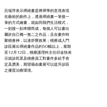
呂瑞萍表示禪繞畫是將禪學的意境表現
在藝術的創作上，透過禪繞畫一筆接一
筆的方式繪畫，就如同我們生活模式，
一刻接一刻串聯而成，每個人可以畫出
屬於自己獨一無二之作品；且在畫作時
聚精會神，以達舒壓效果；桃療成人門
診區展出禪繞畫作品約50幅以上，展期
至12月12日，桃療護理科主任邱金快表
示就診民眾及桃療員工對畫作多給予肯
定及讚美，期望藉由畫展可以提升診區
之優質治療環境。 