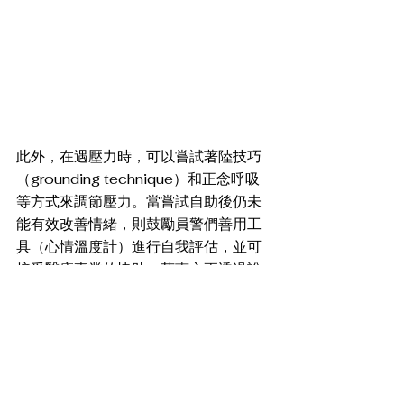
此外，在遇壓力時，可以嘗試著陸技巧
（grounding technique）和正念呼吸
等方式來調節壓力。當嘗試自助後仍未
能有效改善情緒，則鼓勵員警們善用工
具（心情溫度計）進行自我評估，並可
接受醫療專業的協助。莊惠心更透過說
明心理治療的益處與求助的迷思，期待
幫助有需求的員警們與醫療系統接軌，
讓臨床心理師走入社區，接住每個受苦
的心靈。 