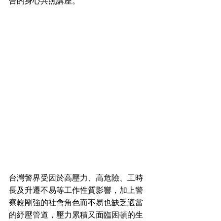
合的身心共照講座。 
台灣警界受因於高壓力、高危險、工時
長及升遷不易等工作性質影響，加上警
察較剛強的社會角色而不易也缺乏適當
的紓壓管道，壓力累積又面臨困頓的生