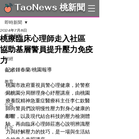
TaoNews 桃新聞
文章
即時新聞
2024年7月8日
即時新聞
桃療臨床心理師走入社區
協助基層警員提升壓力免疫
市政
力
財經
記者鍾春蘭/桃園報導
藝文
教育
桃園市政府重視員警心理健康，於警察
局桃園分局辦理身心紓壓講座，由桃園
生活
療養院精神急重症醫療科主任李仁欽醫
公益
師向警員們說明慢性壓力對身心健康的
影響，以及現代結合科技的壓力檢測體
產業
驗，再由臨床心理師莊惠心說明辨識壓
社企
力與紓解壓力的技巧，是一場與生活結