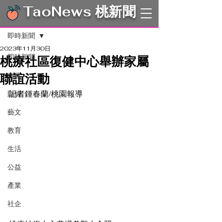
TaoNews 桃新聞
文章
即時新聞
2023年11月30日
即時新聞
桃療社區復健中心舉辦家屬
聯誼活動
市政
記者鍾春蘭/桃園報導　
財經
藝文
教育
生活
公益
產業
社企