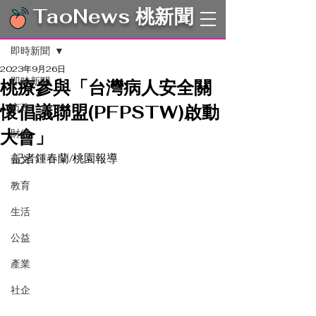
TaoNews 桃新聞
文章
即時新聞
2023年9月26日
即時新聞
桃療參與「台灣病人安全關
懷倡議聯盟(PFPSTW)啟動
市政
大會」
財經
記者鍾春蘭/桃園報導      
藝文
教育
生活
公益
產業
社企