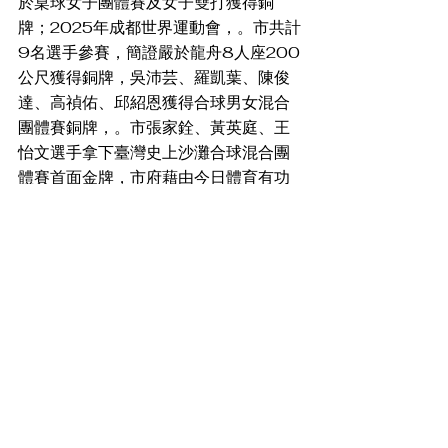
於桌球女子團體賽及女子雙打獲得銅
牌；2025年成都世界運動會，。市共計
9名選手參賽，簡證嚴於龍舟8人座200
公尺獲得銅牌，吳沛芸、羅凱葉、陳俊
達、高禎佑、邱紹恩獲得合球男女混合
團體賽銅牌，。市張家銓、黃英庭、王
怡文選手拿下臺灣史上沙灘合球混合團
體賽首面金牌，市府藉由今日體育有功
及國際賽事獲獎人員的表揚活動，為每
位選手喝采，也感謝教練等幕後功臣的
付出，這不僅是桃園之光、更是臺灣之
光，也讓世界看見臺灣。
本次活動規劃豐富，會場周邊亦設有虛
擬與電競運動體驗區，民眾可親身體驗
虛擬鐵人三項跑步、自行車、划船機及
棒球，電競遊戲如特戰英豪、賽車遊戲
及switch遊戲機等，還有時下最夯的無