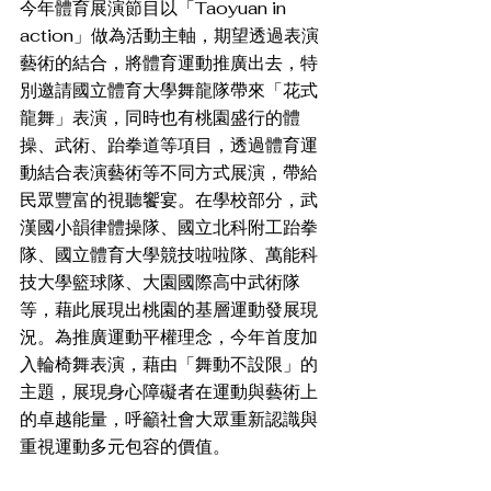
今年體育展演節目以「Taoyuan in 
action」做為活動主軸，期望透過表演
藝術的結合，將體育運動推廣出去，特
別邀請國立體育大學舞龍隊帶來「花式
龍舞」表演，同時也有桃園盛行的體
操、武術、跆拳道等項目，透過體育運
動結合表演藝術等不同方式展演，帶給
民眾豐富的視聽饗宴。在學校部分，武
漢國小韻律體操隊、國立北科附工跆拳
隊、國立體育大學競技啦啦隊、萬能科
技大學籃球隊、大園國際高中武術隊
等，藉此展現出桃園的基層運動發展現
況。為推廣運動平權理念，今年首度加
入輪椅舞表演，藉由「舞動不設限」的
主題，展現身心障礙者在運動與藝術上
的卓越能量，呼籲社會大眾重新認識與
重視運動多元包容的價值。