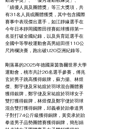
動選手獎」、「優秀運動教練獎」、
「績優人員及團體獎」等三大獎項，共
有31名人員或團體獲獎，其中包含國際
賽事中表現傑出選手，如江靜緣選手在
今年日本靜岡國際田徑賽鉛球獲得第一
名並打破全國紀錄，以及吳育廷選手在
全國中等學校運動會高男組田徑110公
尺跨欄決賽，跑出破U20亞洲紀錄等。
剛落幕的2025年德國萊茵魯爾世界大學
運動會，桃市共計26名選手參賽，傅兆
玄於男子跳高獲得銀牌，蘇力揚、林煜
傑、鄭宇倢及宋祐媗於羽球混合團體賽
獲得銀牌，鄭宇倢及宋祐媗於羽球女子
雙打獲得銀牌，林煜傑及鄭宇倢於羽球
混合雙打獲得銅牌，邱義睿於跆拳道男
子對打74公斤級獲得銅牌，黃奕承於跆
拳道男子品勢團體賽獲得銅牌，簡彤娟