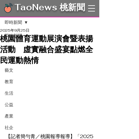
TaoNews 桃新聞
文章
即時新聞
2025年9月25日
即時新聞
桃園體育運動展演會暨表揚
活動 虛實融合盛宴點燃全
市政
民運動熱情
財經
藝文
教育
生活
公益
產業
社企
【記者簡勻青／桃園報導報導】「2025