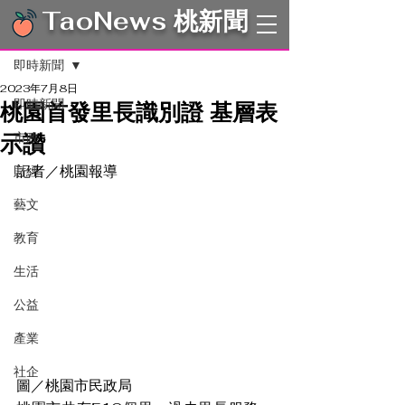
TaoNews 桃新聞
文章
即時新聞
2023年7月8日
即時新聞
桃園首發里長識別證 基層表
示讚
市政
記者／桃園報導
財經
藝文
教育
生活
公益
產業
社企
圖／桃園市民政局