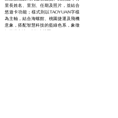
里長姓名、里別、任期及照片，並結合
悠遊卡功能；樣式則以TAOYUAN字樣
為主軸，結合海螺館、桃園捷運及飛機
意象，搭配智慧科技的藍綠色系，象徵
智慧航空城、幸福大桃園。
生活
查看全部
最新文章