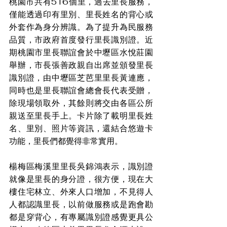
桃園市共有516個里，過去里長服務，
僅能透過印有里別、里長姓名的背心或
外套作為身分辨識。為了提升為民服務
品質，市政府首度發行里長識別證。近
期桃園市里長聯誼會於中壢區水悅莊園
舉辦，市長張善政親自出席並頒發里長
識別證，由中壢區芝芭里里長黃連應，
同時也是里長聯誼會總會長代表受贈，
除現場領取外，其餘則將交由各區公所
親送至里長手上。卡片除了載明里長姓
名、里別、照片等資訊，還結合悠遊卡
功能，里長們都覺得非常實用。
楊梅區梅溪里里長吳錦鴻表示，識別證
就像是里長的身分證，很方便，現在大
樓住宅林立、外來人口增加，不見得人
人都認識里長，以前做服務或是跑會勘
都是穿背心，有專屬識別證感覺更具公