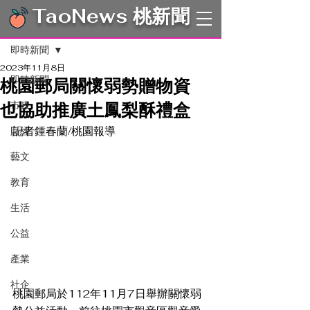
TaoNews 桃新聞
文章
即時新聞
2023年11月8日
即時新聞
桃園郵局關懷弱勢贈物資
也協助推廣土鳳梨酥禮盒
市政
記者鍾春蘭/桃園報導　
財經
藝文
教育
生活
公益
產業
社企
桃園郵局於112年11月7日舉辦關懷弱