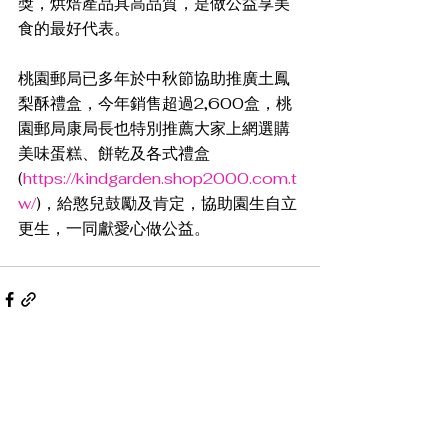
獎，烘焙產品具高品質，是做公益享美
食的最好代表。
桃園郵局已多年於中秋節協助推廣土鳳
梨酥禮盒，今年銷售超過2,600盒，桃
園郵局康局長也特別推薦大家上網選購
美味蛋糕、餅乾及各式禮盒
(
https://kindgarden.shop2000.com.t
w/
)，給憨兒鼓勵及肯定，協助園生自立
更生，一同獻愛心做公益。
查看全部
最新文章