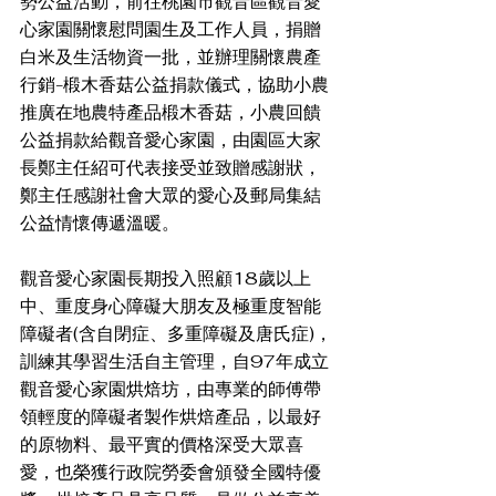
勢公益活動，前往桃園市觀音區觀音愛
心家園關懷慰問園生及工作人員，捐贈
白米及生活物資一批，並辦理關懷農產
行銷-椴木香菇公益捐款儀式，協助小農
推廣在地農特產品椴木香菇，小農回饋
公益捐款給觀音愛心家園，由園區大家
長鄭主任紹可代表接受並致贈感謝狀，
鄭主任感謝社會大眾的愛心及郵局集結
公益情懷傳遞溫暖。 
觀音愛心家園長期投入照顧18歲以上
中、重度身心障礙大朋友及極重度智能
障礙者(含自閉症、多重障礙及唐氏症)，
訓練其學習生活自主管理，自97年成立
觀音愛心家園烘焙坊，由專業的師傅帶
領輕度的障礙者製作烘焙產品，以最好
的原物料、最平實的價格深受大眾喜
愛，也榮獲行政院勞委會頒發全國特優