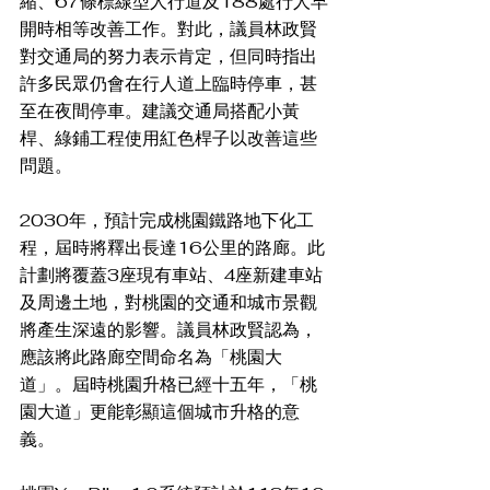
縮、67條標線型人行道及188處行人早
開時相等改善工作。對此，議員林政賢
對交通局的努力表示肯定，但同時指出
許多民眾仍會在行人道上臨時停車，甚
至在夜間停車。建議交通局搭配小黃
桿、綠鋪工程使用紅色桿子以改善這些
問題。 
2030年，預計完成桃園鐵路地下化工
程，屆時將釋出長達16公里的路廊。此
計劃將覆蓋3座現有車站、4座新建車站
及周邊土地，對桃園的交通和城市景觀
將產生深遠的影響。議員林政賢認為，
應該將此路廊空間命名為「桃園大
道」。屆時桃園升格已經十五年，「桃
園大道」更能彰顯這個城市升格的意
義。 