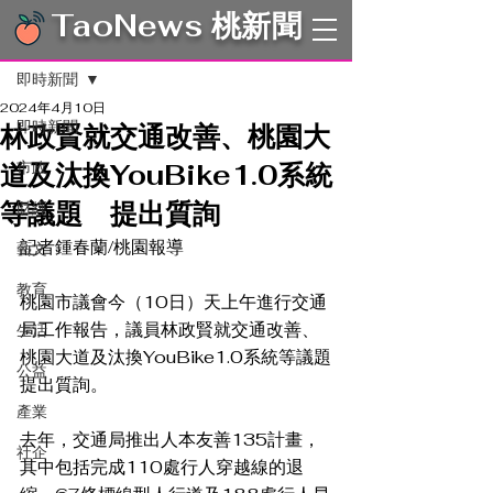
TaoNews 桃新聞
文章
即時新聞
2024年4月10日
即時新聞
林政賢就交通改善、桃園大
道及汰換YouBike1.0系統
市政
等議題 提出質詢
財經
記者鍾春蘭/桃園報導　
藝文
教育
桃園市議會今（10日）天上午進行交通
局工作報告，議員林政賢就交通改善、
生活
桃園大道及汰換YouBike1.0系統等議題
公益
提出質詢。 
產業
去年，交通局推出人本友善135計畫，
社企
其中包括完成110處行人穿越線的退