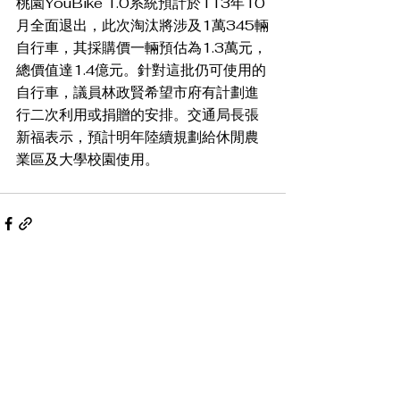
桃園YouBike 1.0系統預計於113年10
月全面退出，此次淘汰將涉及1萬345輛
自行車，其採購價一輛預估為1.3萬元，
總價值達1.4億元。針對這批仍可使用的
自行車，議員林政賢希望市府有計劃進
行二次利用或捐贈的安排。交通局長張
新福表示，預計明年陸續規劃給休閒農
業區及大學校園使用。  　　
查看全部
最新文章