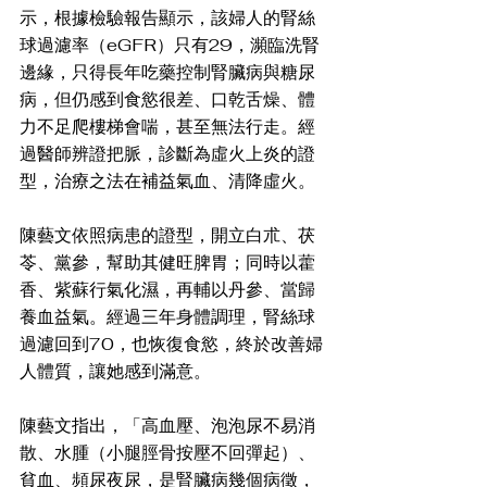
示，根據檢驗報告顯示，該婦人的腎絲
球過濾率（eGFR）只有29，瀕臨洗腎
邊緣，只得長年吃藥控制腎臟病與糖尿
病，但仍感到食慾很差、口乾舌燥、體
力不足爬樓梯會喘，甚至無法行走。經
過醫師辨證把脈，診斷為虛火上炎的證
型，治療之法在補益氣血、清降虛火。
陳藝文依照病患的證型，開立白朮、茯
苓、黨參，幫助其健旺脾胃；同時以藿
香、紫蘇行氣化濕，再輔以丹參、當歸
養血益氣。經過三年身體調理，腎絲球
過濾回到70，也恢復食慾，終於改善婦
人體質，讓她感到滿意。
陳藝文指出，「高血壓、泡泡尿不易消
散、水腫（小腿脛骨按壓不回彈起）、
貧血、頻尿夜尿，是腎臟病幾個病徵，