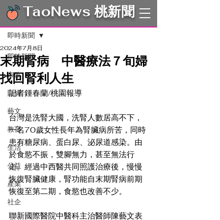
TaoNews 桃新聞
文章
即時新聞
2024年7月8日
即時新聞
末期腎病 中醫療法７旬婦
找回腎利人生
市政
記者鍾春蘭/桃園報導
財經
藝文
台灣是洗腎大國，洗腎人數居高不下，
教育
一名70歲女性長年為腎臟病所苦，同時
患有糖尿病、蛋白尿、泌尿道感染。由
生活
於食慾不振，雙腳無力，甚至無法行
公益
走。經過中西醫共同照護治療後，慢慢
恢復腎臟健康，腎功能自末期腎病前期
產業
恢復至第二期，食慾也改善不少。
社企
聯新國際醫院中醫科主治醫師陳藝文表