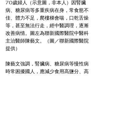
70歲婦人（示意圖，非本人）因腎臟
病、糖尿病等多重疾病在身，常食慾不
佳、體力不足，爬樓梯會喘，口乾舌燥
等，甚至無法行走，經中醫調理，逐漸
改善病情。圖左為聯新國際醫院中醫科
主治醫師陳藝文。（圖／聯新國際醫院
提供）　
陳藝文強調，腎臟病、糖尿病等慢性病
時常困擾國人，應減少食用高鹽分、高
蛋白質、高湯飲品等，避免加重腎臟負
擔，西藥控制病情，中藥調理體質，中
西聯診治療做法，不啻是未來慢性病治
療新方向，值得參考。