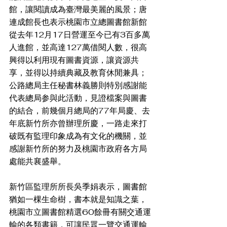
館，讓閱讀成為臺灣最美麗的風景；唐
連成館長也表示桃園市立總圖書館新館
從去年12月17日營運至今已有3百多萬
人進館，並高達127萬借閱人數，很高
興得以利用現有圖書資源，讓資源共
享，並得以持續典藏及教育休閒兼具；
公路總局主任秘書林義勝則特別感謝能
代表總局参與此活動，見證檔案與圖書
的結合，前幾個月總局的77年局慶、去
年底新竹所亦曾辦理所慶，一路走來打
破既有監理印象成為有文化的機關，並
感謝新竹所的努力及桃園市政府各方局
處能共襄盛舉。
新竹區監理所所長吳季娟表示，圖書館
猶如一棵生命樹，書本就是知識之葉，
桃園市立圖書館精選60餘冊有關交通運
輸的各類書籍，可讓民眾一覽交通運輸