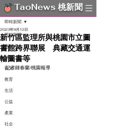
TaoNews 桃新聞
文章
即時新聞
2023年9月12日
即時新聞
新竹區監理所與桃園市立圖
書館跨界聯展 典藏交通運
市政
輸圖書等
財經
記者鍾春蘭/桃園報導　
藝文
教育
生活
公益
產業
社企