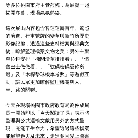
等多位桃園市府主管蒞臨，為展覽一起
揭開序幕，現場氣氛熱絡。
這次展出內容包含客運運轉百年、駕照
的演進、行車號牌的變革與新竹所歷史
影像記趣，透過這些史料檔案與經典文
物，瞭解監理檔案文物之美；另外主辦
單位也安排「機關沿革排排看」、「懷
舊巴士做做看」、「號碼密碼愛你所
選」及「木桿擊球機車考照」等遊戲互
動，讓民眾更加瞭解監理機關與人、
車、路的關聯。
今天在現場桃園市政府教育局劉仲成局
長一開始即以「今天閱讀了嗎」表示將
監理與公共運輸文獻用另外的方式呈
現，充滿了生命力，希望透過這些檔案
能展望過去及未來，走進並且愛上圖書