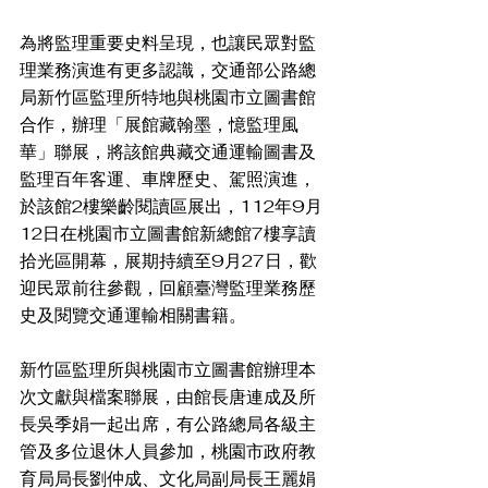
為將監理重要史料呈現，也讓民眾對監
理業務演進有更多認識，交通部公路總
局新竹區監理所特地與桃園市立圖書館
合作，辦理「展館藏翰墨，憶監理風
華」聯展，將該館典藏交通運輸圖書及
監理百年客運、車牌歷史、駕照演進，
於該館2樓樂齡閱讀區展出，112年9月
12日在桃園市立圖書館新總館7樓享讀
拾光區開幕，展期持續至9月27日，歡
迎民眾前往參觀，回顧臺灣監理業務歷
史及閱覽交通運輸相關書籍。
新竹區監理所與桃園市立圖書館辦理本
次文獻與檔案聯展，由館長唐連成及所
長吳季娟一起出席，有公路總局各級主
管及多位退休人員參加，桃園市政府教
育局局長劉仲成、文化局副局長王麗娟