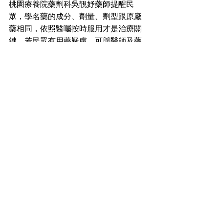
桃園療養院藥劑科吳靚妤藥師提醒民
眾，學名藥的成分、劑量、劑型跟原廠
藥相同，依照醫囑按時服用才是治療關
鍵。若民眾有用藥疑慮，可與醫師及藥
師討論。 
查看全部
最新文章