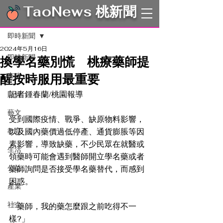
TaoNews 桃新聞
文章
即時新聞
2024年5月16日
即時新聞
換學名藥別慌 桃療藥師提
醒按時服用最重要
市政
記者鍾春蘭/桃園報導
財經
藝文
受到國際疫情、戰爭、缺原物料影響，
教育
以及國內藥價過低停產、通貨膨脹等因
素影響，導致缺藥，不少民眾在就醫或
生活
領藥時可能會遇到醫師開立學名藥或者
公益
藥師詢問是否接受學名藥替代，而感到
困惑。 
產業
社企
「藥師，我的藥怎麼跟之前吃得不一
樣?」 