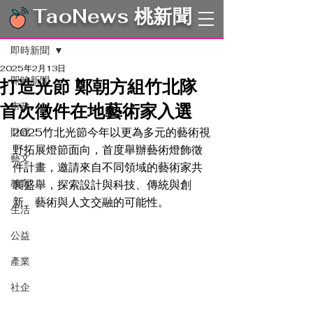
TaoNews 桃新聞
文章
即時新聞
2025年2月13日
即時新聞
打造光節 鄭朝方組竹北隊
首次徵件在地藝術家入選
市政
2025竹北光節今年以更為多元的藝術視
財經
野拓展燈節面向，首度舉辦藝術燈飾徵
藝文
件計畫，邀請來自不同領域的藝術家共
教育
襄盛舉，探索設計與科技、傳統與創
新、藝術與人文交融的可能性。
生活
公益
產業
社企