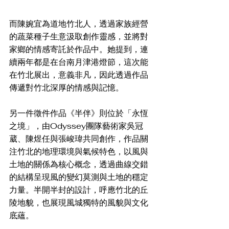
而陳婉宜為道地竹北人，透過家族經營
的蔬菜種子生意汲取創作靈感，並將對
家鄉的情感寄託於作品中。她提到，連
續兩年都是在台南月津港燈節，這次能
在竹北展出，意義非凡，因此透過作品
傳遞對竹北深厚的情感與記憶。
另一件徵件作品《半伴》則位於「永恆
之境」，由Odyssey團隊藝術家吳冠
葳、陳煜任與張峻瑋共同創作，作品關
注竹北的地理環境與氣候特色，以風與
土地的關係為核心概念，透過曲線交錯
的結構呈現風的變幻莫測與土地的穩定
力量。半開半封的設計，呼應竹北的丘
陵地貌，也展現風城獨特的風貌與文化
底蘊。