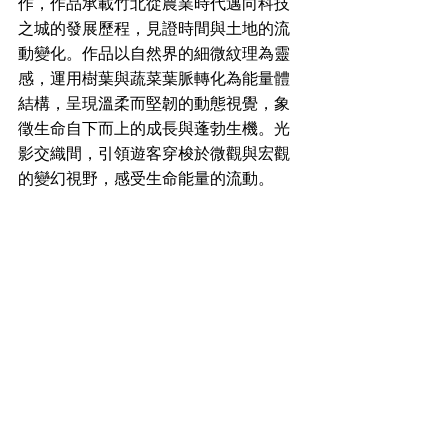
作，作品承載竹北從農業時代邁向科技
之城的發展歷程，見證時間與土地的流
動變化。作品以自然界的細微紋理為靈
感，運用樹葉與蔬菜葉脈轉化為能量體
結構，呈現溫柔而堅韌的動態視覺，象
徵生命自下而上的成長與蓬勃生機。光
影交織間，引領遊客穿梭於微觀與宏觀
的變幻視野，感受生命能量的流動。