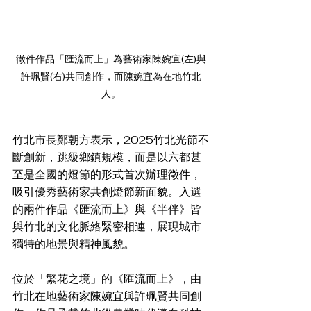
徵件作品「匯流而上」為藝術家陳婉宜(左)與
許珮賢(右)共同創作，而陳婉宜為在地竹北
人。
竹北市長鄭朝方表示，2025竹北光節不
斷創新，跳級鄉鎮規模，而是以六都甚
至是全國的燈節的形式首次辦理徵件，
吸引優秀藝術家共創燈節新面貌。入選
的兩件作品《匯流而上》與《半伴》皆
與竹北的文化脈絡緊密相連，展現城市
獨特的地景與精神風貌。
位於「繁花之境」的《匯流而上》，由
竹北在地藝術家陳婉宜與許珮賢共同創