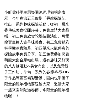
小叮噹科學主題樂園總經理郭明宗表
示，今年春節五天假期「尋龍探險記」
推出一系列趣味探險活動，從初一爆米
香傳統美食揭開序幕，免費邀請大家品
嚐、初二免費欣賞陀螺技藝演出、可愛
龍寶畫糖人古早味美食、初三免費精彩
科學極凍實驗秀、初四帶來火龍傳奇的
探險故事免費分享、初五免費參加爬蟲
萌龍大集合壓軸出場，還有趣味又好玩
的八方緣活動&美食市集，以及免費親
子工作坊，準備一系列的春節/科學DIY
手作品等豐富精彩活動，園內也準備了
限量的龍年禮物要送給大家，邀請大家
一起來園熱鬧過春節，拿限量的龍年禮
物喔！！