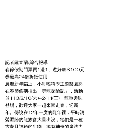
記者鍾春蘭/綜合報導
春節假期門票買1送1、遊好康$100元
券最高24倍折抵使用
農曆新年臨近，小叮噹科學主題樂園將
在春節假期推出「尋龍探險記」，活動
於113/2/10(六)~2/14(三)，龍重趣味
登場，歡迎大家一起來園走春，迎新
年。傳說在12年一度的龍年裡，平時消
聲匿跡的龍族會大量出沒，牠們是一種
古老且神祕的生物，擁有神奇的魔法力