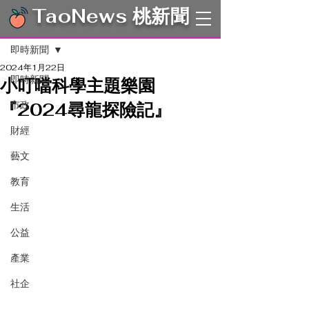
TaoNews 桃新聞
文章
即時新聞
2024年1月22日
即時新聞
小叮噹科學主題樂園
『2024尋龍探險記』
市政
財經
藝文
教育
生活
公益
產業
社企