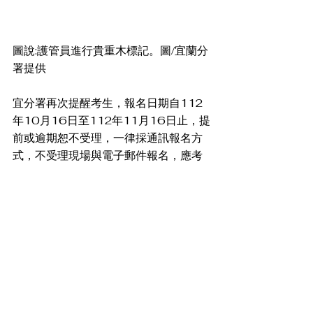
圖說:護管員進行貴重木標記。圖/宜蘭分
署提供
宜分署再次提醒考生，報名日期自112
年10月16日至112年11月16日止，提
前或逾期恕不受理，一律採通訊報名方
式，不受理現場與電子郵件報名，應考
人應於112年11月16日前（郵戳為
憑），以限時掛號郵寄至各分署。宜蘭
分署地址 ：265008 宜蘭縣羅東鎮中
正北路118號，宜蘭分署網站
https://yilan.forest.gov.tw，如有任何
疑義可電洽宜蘭分署人事室
(03)9545114分機212 江小姐，或至
花蓮及臺東分署簡章暨報名表，請至各
該分署網站下載運用。