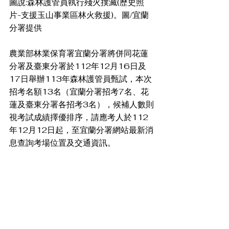
圖說:森林護管員執行殘火撲滅(歷史照
片-支援玉山事業區林火救援)。圖/宜蘭
分署提供
農業部林業保育署宜蘭分署將併同花蓮
分署及臺東分署於112年12月16日及
17日舉辦113年森林護管員甄試，本次
招考名額13名（宜蘭分署招考7名、花
蓮及臺東分署各招考3名），候補人數則
視考試成績擇優排序，請應考人於112
年12月12日起，至宜蘭分署網站最新消
息查詢考場位置及交通資訊。