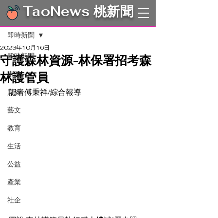
TaoNews 桃新聞
文章
即時新聞
2023年10月16日
即時新聞
守護森林資源-林保署招考森
林護管員
市政
記者傅秉祥/綜合報導
財經
藝文
教育
生活
公益
產業
社企