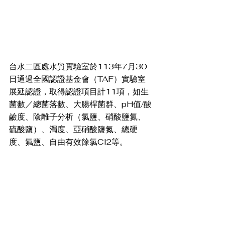
台水二區處水質實驗室於113年7月30
日通過全國認證基金會（TAF）實驗室
展延認證，取得認證項目計11項，如生
菌數／總菌落數、大腸桿菌群、pH值/酸
鹼度、陰離子分析（氯鹽、硝酸鹽氮、
硫酸鹽）、濁度、亞硝酸鹽氮、總硬
度、氟鹽、自由有效餘氯Cl2等。 