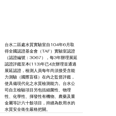
台水二區處水質實驗室自104年6月取
得全國認證基金會（TAF）實驗室認證
（認證編號：3067），每3年辦理展延
認證評鑑至本(113)年已4次辦理並通過
展延認證，檢測人員每年尚須接受含能
力測驗（國際盲樣）在內之監督評鑑，
使具備現代化之水質檢測能力。台水公
司自主檢驗項目另包括細菌性、物理
性、化學性、揮發性有機物、農藥及重
金屬等計六十餘項目，持續為飲用水的
水質安全衛生嚴格把關。