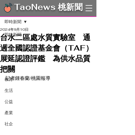
TaoNews 桃新聞
文章
即時新聞
2024年9月10日
即時新聞
台水二區處水質實驗室 通
過全國認證基金會（TAF）
市政
展延認證評鑑 為供水品質
財經
把關
藝文
記者鍾春蘭/桃園報導
教育
生活
公益
產業
社企