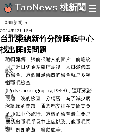
TaoNews 桃新聞
文章
即時新聞
2024年12月18日
即時新聞
台北榮總新竹分院睡眠中心
找出睡眠問題
市政
近日流傳一張前很嚇人的圖片：前總統
財經
阿扁近日切除左腳腫瘤後，又掛滿儀器
藝文
做檢查。這個掛滿儀器的檢查就是多頻
教育
道睡眠檢查
(Polysomnography,PSG)，這項來醫
生活
院睡一晚的檢查十分精密，為了減少病
公益
人認床的問題，通常都安排在美輪美奐
的睡眠中心施行。這樣的檢查最主要是
產業
要找出睡眠呼吸中止症以及其他睡眠問
社企
題：例如夢遊，腳動症等。 