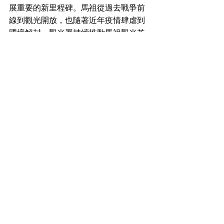
展重要的新里程碑。馬祖從過去戰爭前
線到觀光開放，也隨著近年疫情肆虐到
國境解封，觀光署持續推動馬祖觀光並
邁向國際。112年在馬管處的輔導下已
有4家業者獲得國際綠色永續旅遊認證標
章，未來期許在地商家一同加入永續旅
遊的行列，觀光署以及馬管處也將致力
型塑馬祖成為綠色觀光島嶼。