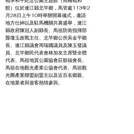
戰爭和平紀念公園主題館（簡稱戰和
館）位於連江縣北竿鄉，馬管處113年2
月28日上午10時舉辦開幕儀式，邀請
地方仕紳以及駐馬機關共襄盛舉，連江
縣政府陳冠人副縣長、馬祖防衛指揮部
龔瓊玉政戰主任、北竿鄉公所吳金平鄉
長、連江縣議會周瑞國議員及陳玉發議
員、北竿鄉民代表會林加友主席暨全體
代表、馬祖地質公園協會莊順福會長、
馬祖在地觀光產業公協會代表、馬祖觀
光圈產業聯盟副盟主以及近百名鄉親、
在地業者與遊客熱情參與。