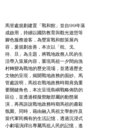
馬管處規劃建置「戰和館」並自99年落
成啟用，持續以國防教育與觀光遊憩等
腳色服務遊客，為豐富戰和館策展內
容，爰規劃改善，本次以「枕、戈、
待、旦」為主題，將戰地政務人民的生
活帶入策展內容，重現馬祖一夕間由漁
村轉變為戰地的歷史現場，並透過歷史
文物的呈現，揭開戰地政務的面紗。馬
管處說明，馬祖在戰地政務時期肩負重
要關鍵角色，本次呈現島嶼戰略佈防的
區位，並透過模擬禦敵部屬的動態展
演，再再訴說戰地政務時期馬祖的肅殺
氛圍。同時，藉由融入馬祖文學創作及
當代軍民獨有的生活記憶，透過沉浸式
小劇場演繹出專屬馬祖人民的記憶，進