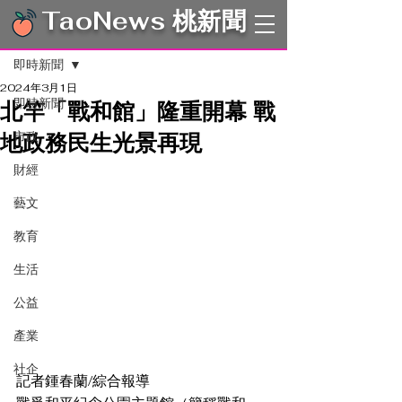
TaoNews 桃新聞
文章
即時新聞
2024年3月1日
即時新聞
北竿「戰和館」隆重開幕 戰
地政務民生光景再現
市政
財經
藝文
教育
生活
公益
產業
社企
記者鍾春蘭/綜合報導