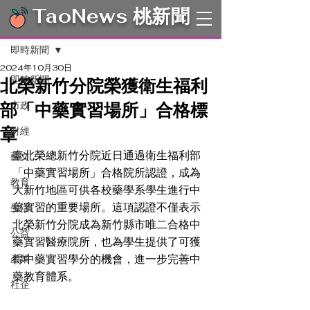
TaoNews 桃新聞
文章
即時新聞
2024年10月30日
即時新聞
北榮新竹分院榮獲衛生福利
部「中藥實習場所」合格標
市政
章
財經
臺北榮總新竹分院近日通過衛生福利部
藝文
「中藥實習場所」合格院所認證，成為
教育
大新竹地區可供各校藥學系學生進行中
藥實習的重要場所。這項認證不僅表示
生活
北榮新竹分院成為新竹縣市唯二合格中
公益
藥實習醫療院所，也為學生提供了可獲
得中藥實習學分的機會，進一步完善中
產業
藥教育體系。
社企