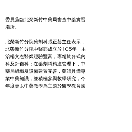
委員蒞臨北榮新竹中藥局審查中藥實習
場所。
北榮新竹分院藥劑科張正芸主任表示，
北榮新竹分院中醫部成立於105年，主
治楊文杰醫師經驗豐富，專精於各式內
科及針傷科；在藥劑科精進管理下，中
藥局組織及設備建置完善，藥師具備專
業中藥知識，並積極參與教學研究，今
年度更以中藥教學為主題於醫學教育國
際研討會-健康人文與醫學教育中體驗式
學習發表壁報論文。將持續努力提升中
藥教學品質，以「專業、創新、傳承」
理念，培育更多優秀藥學人才，為民眾
健康貢獻力量。