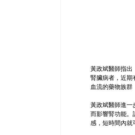
黃政斌醫師指出
腎臟病者，近期
血流的藥物族群
黃政斌醫師進一
而影響腎功能。
感，短時間內就