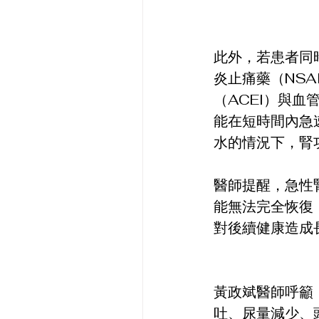
此外，若患者同
炎止痛藥（NS
（ACEI）與
能在短時間內急
水的情況下，腎
醫師提醒，急性
能無法完全恢復，進
對後續健康造成
黃政斌醫師呼籲
吐、尿量減少、