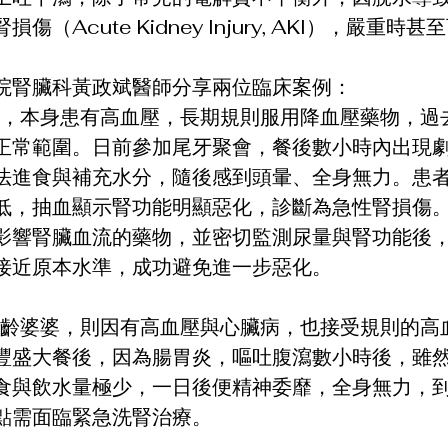
傷（Acute Kidney Injury, AKI），嚴重
院腎臟科黃政斌醫師分享兩位臨床案例：
性，本身患有高血壓，長期規則服用降血壓藥物，過
正常範圍。日前參加尾牙聚會，餐後數小時內出現
法進食與補充水分，隨後感到頭暈、全身無力。患
低，抽血顯示腎功能明顯惡化，診斷為急性腎損傷
影響腎臟血流的藥物，並密切監測尿量與腎功能後
接近原本水準，成功避免進一步惡化。
高齡婆婆，則因有高血壓與心臟病，也接受規則的高
豐盛大餐後，因為腸胃炎，嘔吐腹瀉數小時後，雖
食與飲水量極少，一日後便精神委靡，全身無力，
點需面臨緊急洗腎治療。