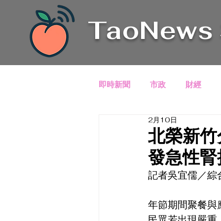
TaoNews
即時新聞
市政
財經
2月10日
北榮新竹
發急性腎
記者吳宜儒／綜
年節期間聚餐與
民眾若出現嚴重