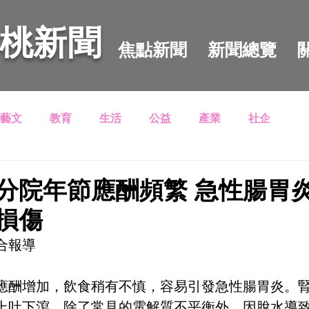
 桃新聞
焦點新聞
新聞總覽
藝文
教育
生活
公益
產業
社企
分院年節應酬頻繁 急性腸胃
損傷
合報導
應酬增加，飲食稍有不慎，容易引發急性腸胃炎。
上吐下瀉，除了常見的電解質不平衡外，因脫水導