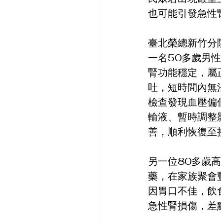
也可能引發急性腎損
臺北榮總新竹分
一名50多歲男
腎功能穩定，屬
吐，短時間內無
檢查發現血壓偏
輸液、暫時調整
善，順利恢復至
另一位80多歲
藥，在家族聚會
因胃口不佳，飲
急性腎損傷，差