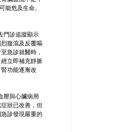
時甚至可能危及生命。
去門診追蹤顯示
劇烈腹瀉及反覆嘔
者至急診就醫時，
。經立即補充靜脈
，腎功能逐漸改
血壓與心臟病用
然症狀已改善，但
到急診發現嚴重的