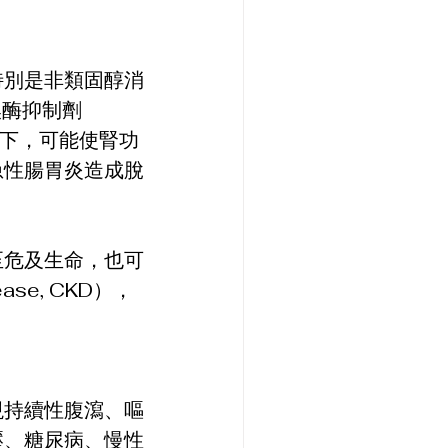
特別是非類固醇消
換酶抑制劑
態下，可能使腎功
急性腸胃炎造成脫
至危及生命，也可
se, CKD），
現持續性腹瀉、嘔
壓、糖尿病、慢性