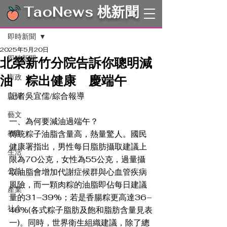
TaoNews 桃新聞
文章
即時新聞
2025年5月20日
即時新聞
北榮新竹分院告訴你聰明減
油 粽出健康 慶端午
市政
記者吳宜儒/綜合報導
財經
藝文
一、為何要減油過端午？
教育
傳統粽子油脂含量高，熱量驚人。國民
健康署指出，男性每日脂肪攝取建議上
生活
限為70公克，女性為55公克，過量攝
公益
取油脂會增加代謝症候群與心血管疾病
風險，而一顆肉粽的油脂即佔每日建議
產業
量的31–39%；若是香腸粽更高達36–
社企
46%(各式粽子脂肪及飽和脂肪含量見表
一)。同時，世界衛生組織建議，除了總