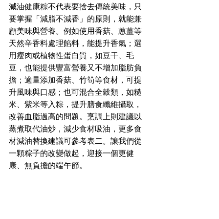
減油健康粽不代表要捨去傳統美味，只
要掌握「減脂不減香」的原則，就能兼
顧美味與營養。例如使用香菇、蔥薑等
天然辛香料處理餡料，能提升香氣；選
用瘦肉或植物性蛋白質，如豆干、毛
豆，也能提供豐富營養又不增加脂肪負
擔；適量添加香菇、竹筍等食材，可提
升風味與口感；也可混合全穀類，如糙
米、紫米等入粽，提升膳食纖維攝取，
改善血脂過高的問題。烹調上則建議以
蒸煮取代油炒，減少食材吸油，更多食
材減油替換建議可參考表二。讓我們從
一顆粽子的改變做起，迎接一個更健
康、無負擔的端午節。