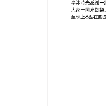
享沐時光感謝一
大家一同來歡樂。
至晚上8點在園