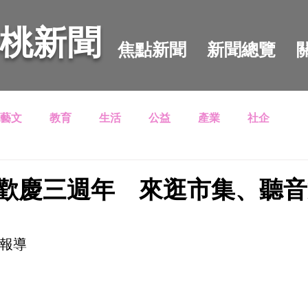
 桃新聞
焦點新聞
新聞總覽
藝文
教育
生活
公益
產業
社企
歡慶三週年 來逛市集、聽音
合報導　