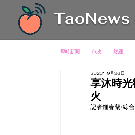
TaoNews
即時新聞
市政
財經
2023年9月28日
享沐時光
火
記者鍾春蘭/綜