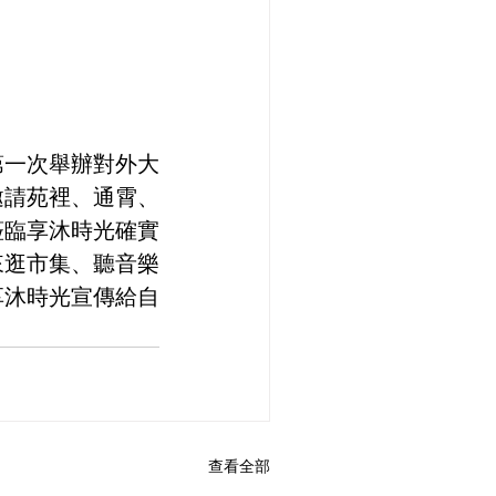
第一次舉辦對外大
邀請苑裡、通霄、
蒞臨享沐時光確實
來逛市集、聽音樂
享沐時光宣傳給自
查看全部