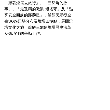
「跟著燈塔去旅行」、「三貂角的故
事」、「最孤獨的職業-燈塔守」及「點
亮安全回航的那盞燈」，帶領民眾從全
臺36座燈塔分布及燈塔四極點，展開燈
塔文化之旅，瞭解三貂角燈塔歷史沿革
及燈塔守的辛勤工作。
明信片印章