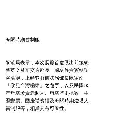
海關時期舊制服
航港局表示，本次展覽首度展出前總統
蔡英文及前交通部長王國材等貴賓到訪
簽名簿，上頭並有前法務部長陳定南
「欣見台灣極東」之題字，以及民國35
年燈塔珍貴老照片、燈塔歷史檔案、主
題郵票、國慶禮賓帽及海關時期燈塔人
員制服等，相當具有可看性。