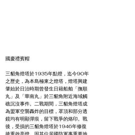
國慶禮賓帽
三貂角燈塔於1935年點燈，迄今90年
之歷史，為本島極東之燈塔，燈塔興建
肇始於日治時期曾發生日籍船舶「撫順
丸」及「華南丸」於三貂角附近海域觸
礁沉沒事件。二戰期間，三貂角燈塔成
為盟軍空襲轟炸的目標，罩頂和部分透
鏡均有明顯彈痕，留下戰爭的烙印。戰
後，受損的三貂角燈塔於1946年修復
後重啟亮燈，因其位居國防軍事重要地