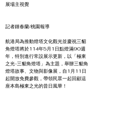
展場主視覺
記者鍾春蘭/桃園報導
航港局為推動燈塔文化觀光並慶祝三貂
角燈塔將於114年5月1日點燈滿90週
年，特別進行常設展示更新，以「極東
之光-三貂角燈塔」為主題，舉辦三貂角
燈塔故事、文物與影像展，自1月11日
起開放免費參觀，帶領民眾一起回顧這
座本島極東之光的昔日風華！