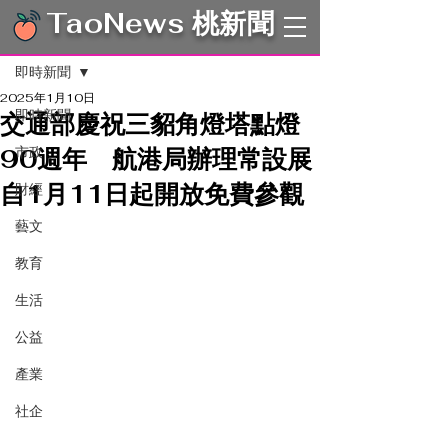
TaoNews 桃新聞
文章
即時新聞
2025年1月10日
即時新聞
交通部慶祝三貂角燈塔點燈
90週年 航港局辦理常設展
市政
自1月11日起開放免費參觀
財經
藝文
教育
生活
公益
產業
社企