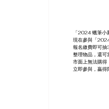
「2024 蠟筆
現在參與「202
報名繳費即可抽
整理物品，還可
市面上無法購得
立即參與，贏得