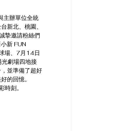
與主辦單位全統
全台新北、桃園、
，誠摯邀請粉絲們
新 FUN 
球場、7月14日
陽光劇場四地接
台，並準備了超好
美好的回憶。
精彩時刻。