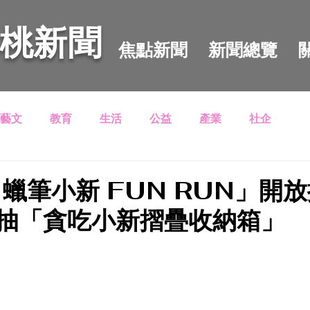
 桃新聞
焦點新聞
新聞總覽
藝文
教育
生活
公益
產業
社企
 蠟筆小新 FUN RUN」開
抽「貪吃小新摺疊收納箱」