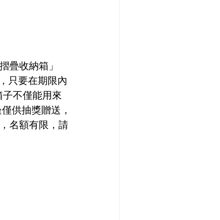
新摺疊收納箱」
格，只要在期限內
箱子不僅能用來
邊僅供抽獎贈送，
有，名額有限，請