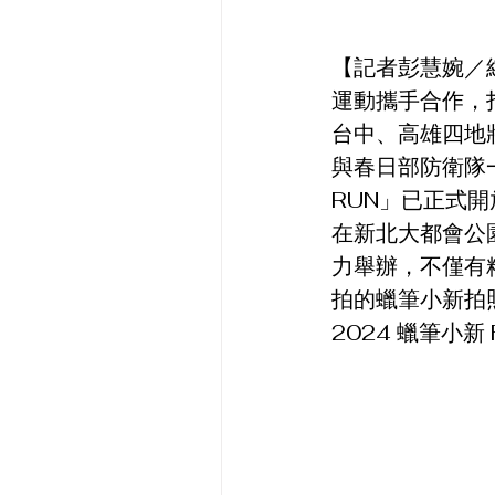
【記者彭慧婉／
運動攜手合作，
台中、高雄四地將
與春日部防衛隊一
RUN」已正式
在新北大都會公
力舉辦，不僅有
拍的蠟筆小新拍
2024 蠟筆小